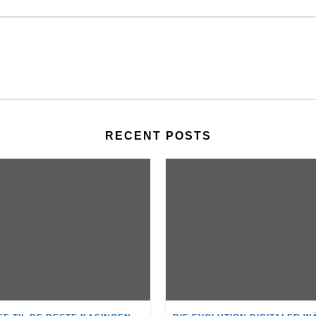
RECENT POSTS