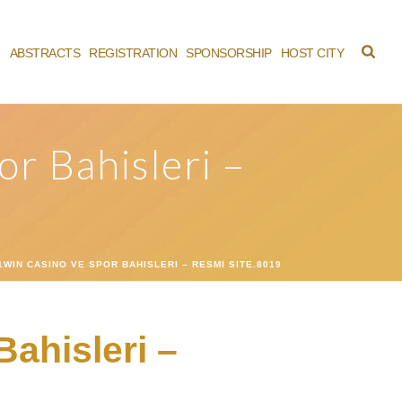
M
ABSTRACTS
REGISTRATION
SPONSORSHIP
HOST CITY
or Bahisleri –
 1WIN CASINO VE SPOR BAHISLERI – RESMI SITE.8019
Bahisleri –