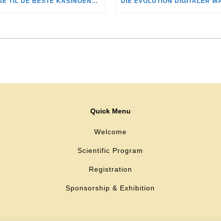
REISE TIL DE BESTE KASINOENE I EUROPA FOR EVENTYRLYSTNE SPILLERE
Quick Menu
Welcome
Scientific Program
Registration
Sponsorship & Exhibition