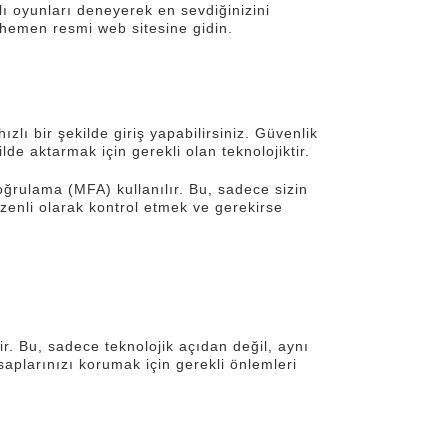
klı oyunları deneyerek en sevdiğinizini
 hemen resmi web sitesine gidin.
zlı bir şekilde giriş yapabilirsiniz. Güvenlik
ilde aktarmak için gerekli olan teknolojiktir.
oğrulama (MFA) kullanılır. Bu, sadece sizin
üzenli olarak kontrol etmek ve gerekirse
ir. Bu, sadece teknolojik açıdan değil, aynı
aplarınızı korumak için gerekli önlemleri