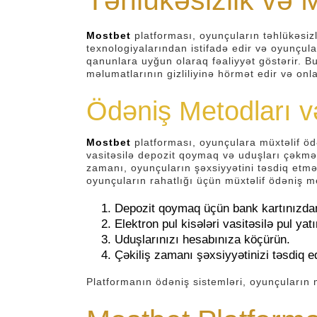
Təhlükəsizlik və 
Mostbet
platforması, oyunçuların təhlükəsiz
texnologiyalarından istifadə edir və oyunçul
qanunlara uyğun olaraq fəaliyyət göstərir. B
məlumatlarının gizliliyinə hörmət edir və onl
Ödəniş Metodları və
Mostbet
platforması, oyunçulara müxtəlif ödən
vasitəsilə depozit qoymaq və uduşları çəkmək
zamanı, oyunçuların şəxsiyyətini təsdiq etməl
oyunçuların rahatlığı üçün müxtəlif ödəniş m
Depozit qoymaq üçün bank kartınızdan 
Elektron pul kisələri vasitəsilə pul yatı
Uduşlarınızı hesabınıza köçürün.
Çəkiliş zamanı şəxsiyyətinizi təsdiq e
Platformanın ödəniş sistemləri, oyunçuların m