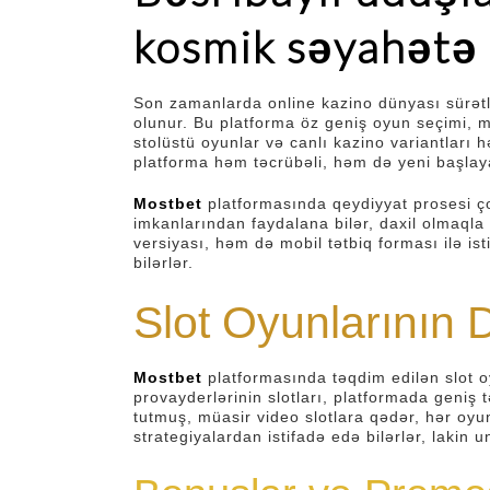
kosmik səyahətə 
Son zamanlarda online kazino dünyası sürətl
olunur. Bu platforma öz geniş oyun seçimi, ma
stolüstü oyunlar və canlı kazino variantlar
platforma həm təcrübəli, həm də yeni başlaya
Mostbet
platformasında qeydiyyat prosesi ç
imkanlarından faydalana bilər, daxil olmaqla
versiyası, həm də mobil tətbiq forması ilə ist
bilərlər.
Slot Oyunlarının 
Mostbet
platformasında təqdim edilən slot o
provayderlərinin slotları, platformada geni
tutmuş, müasir video slotlara qədər, hər oy
strategiyalardan istifadə edə bilərlər, lakin