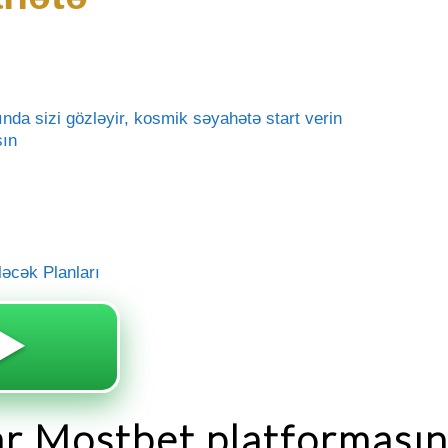
nda sizi gözləyir, kosmik səyahətə start verin
sın
ləcək Planları
️
r Mostbet platformasınd