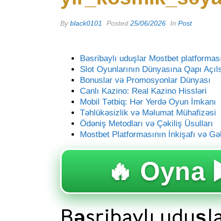
By
black0101
Posted
25/06/2026
In
Post
Bəsribaylı uduşlar Mostbet platforması
Slot Oyunlarının Dünyasına Qapı Açıl
Bonuslar və Promosyonlar Dünyası
Canlı Kazino: Real Kazino Hissləri
Mobil Tətbiq: Hər Yerdə Oyun İmkanı
Təhlükəsizlik və Məlumat Mühafizəsi
Ödəniş Metodları və Çəkiliş Üsulları
Mostbet Platformasının İnkişafı və Gə
🔥 Oyna ▶
Bəsribaylı uduşla