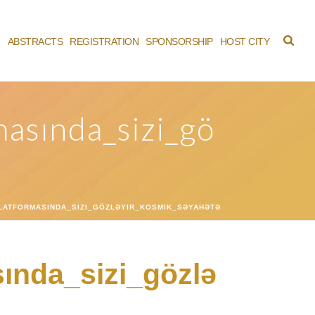
M
ABSTRACTS
REGISTRATION
SPONSORSHIP
HOST CITY
asında_sizi_gö
LATFORMASINDA_SIZI_GÖZLƏYIR_KOSMIK_SƏYAHƏTƏ
ında_sizi_gözlə