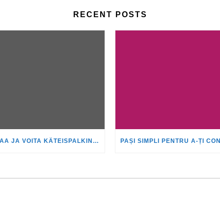
RECENT POSTS
PELAA JA VOITA KÄTEISPALKINTOJA X3BET CASINOLLA SUOMESSA