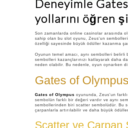
Deneyimle Gates
yollarını öğren ş
Son zamanlarda online casinolar arasında o
sahip olan bu slot oyunu, Zeus'un sembolleri
özelliği sayesinde büyük ödüller kazanma şan
Oyunun temel amacı, aynı sembolleri belirli b
sembolleri kazançlarınızı katlayarak daha da a
neden olabilir. Bu nedenle, oyun oynarken dik
Gates of Olympus
Gates of Olympus
oyununda, Zeus'un farklı 
sembolün farklı bir değeri vardır ve aynı se
sembollerinden biri scatter sembolüdür. Bu se
çarpanlarla artırılabilir ve daha büyük ödüll
Scatter ve Çarpan 