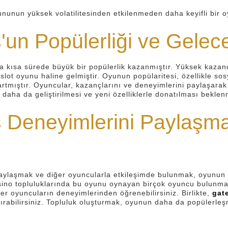
nunun yüksek volatilitesinden etkilenmeden daha keyifli bir o
un Popülerliği ve Gelec
 kısa sürede büyük bir popülerlik kazanmıştır. Yüksek kazanç po
slot oyunu haline gelmiştir. Oyunun popülaritesi, özellikle so
rtmıştır. Oyuncular, kazançlarını ve deneyimlerini paylaşara
daha da geliştirilmesi ve yeni özelliklerle donatılması beklen
 Deneyimlerini Paylaşma
i paylaşmak ve diğer oyuncularla etkileşimde bulunmak, oyunun k
no topluluklarında bu oyunu oynayan birçok oyuncu bulunmakta
iğer oyuncuların deneyimlerinden öğrenebilirsiniz. Birlikte,
gat
rabilirsiniz. Topluluk oluşturmak, oyunun daha da popülerleşm