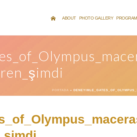
ABOUT
PHOTO GALLERY
PROGRA
es_of_Olympus_macer
ğren_şimdi
PORTADA
»
DENEYIMLE_GATES_OF_OLYMPUS_
s_of_Olympus_macera
_şimdi