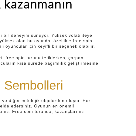
, kazanmanın
lı bir deneyim sunuyor. Yüksek volatiliteye
yüksek olan bu oyunda, özellikle free spin
oyuncular için keyifli bir seçenek olabilir.
i, free spin turunu tetiklerken, çarpan
uncuların kısa sürede bağımlılık geliştirmesine
 Sembolleri
 ve diğer mitolojik objelerden oluşur. Her
ç elde edersiniz. Oyunun en önemli
sınız. Free spin turunda, kazançlarınız