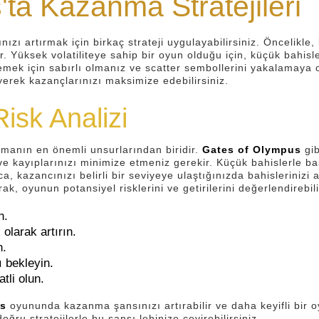
ta Kazanma Stratejileri
 artırmak için birkaç strateji uygulayabilirsiniz. Öncelikle, 
. Yüksek volatiliteye sahip bir oyun olduğu için, küçük bahisl
tiklemek için sabırlı olmanız ve scatter sembollerini yakalamay
erek kazançlarınızı maksimize edebilirsiniz.
isk Analizi
olmanın en önemli unsurlarından biridir.
Gates of Olympus
gib
z ve kayıplarınızı minimize etmeniz gerekir. Küçük bahislerle b
yrıca, kazancınızı belirli bir seviyeye ulaştığınızda bahislerini
ak, oyunun potansiyel risklerini ve getirilerini değerlendirebilir
n.
olarak artırın.
n.
 bekleyin.
tli olun.
us
oyununda kazanma şansınızı artırabilir ve daha keyifli bir 
ru stratejilerle bu şansı lehinize çevirebilirsiniz.