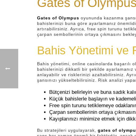
Gates of Olympus'
Gates of Olympus
oyununda kazanma şansınızı
bahislerinizi buna göre ayarlamanız önemlidir
artırabilirsiniz. Ayrıca, free spin turunu te
çarpan sembollerinin ortaya çıkmasını bekley
Bahis Yönetimi ve R
Bahis yönetimi, online casinolarda başarılı 
bahislerinizi dikkatli bir şekilde ayarlamanı
anlayabilir ve risklerinizi azaltabilirsiniz. A
şansınızı yükseltebilirsiniz. Risk analizi yapar
Bütçenizi belirleyin ve buna sadık kalı
Küçük bahislerle başlayın ve kademeli 
Free spin turunu tetiklemeye odaklanı
Çarpan sembollerinin ortaya çıkmasını
Kayıplarınızı minimize etmek için dikka
Bu stratejileri uygulayarak,
gates of olymp
şans her zaman önemli bir faktördür, ancak doğ