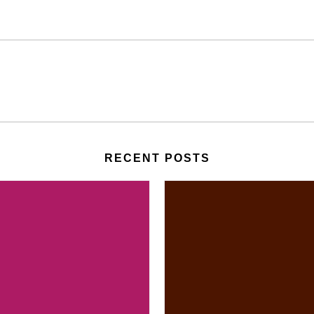
RECENT POSTS