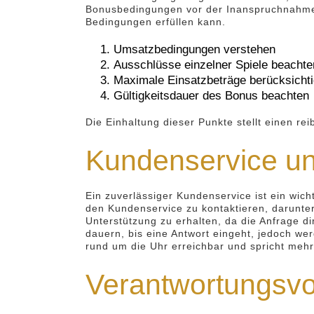
Bonusbedingungen vor der Inanspruchnahme e
Bedingungen erfüllen kann.
Umsatzbedingungen verstehen
Ausschlüsse einzelner Spiele beachte
Maximale Einsatzbeträge berücksicht
Gültigkeitsdauer des Bonus beachten
Die Einhaltung dieser Punkte stellt einen r
Kundenservice un
Ein zuverlässiger Kundenservice ist ein wich
den Kundenservice zu kontaktieren, darunter
Unterstützung zu erhalten, da die Anfrage d
dauern, bis eine Antwort eingeht, jedoch we
rund um die Uhr erreichbar und spricht mehre
Verantwortungsvol