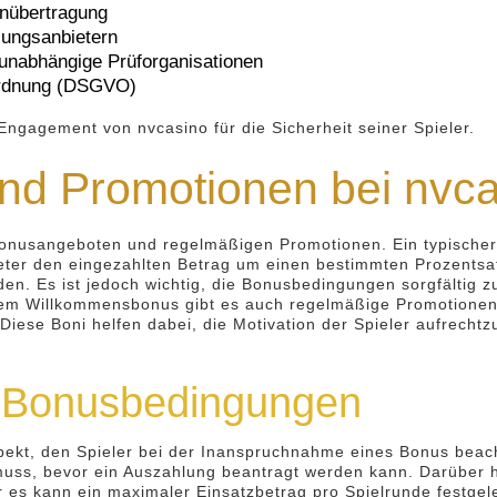
enübertragung
ungsanbietern
unabhängige Prüforganisationen
ordnung (DSGVO)
Engagement von nvcasino für die Sicherheit seiner Spieler.
d Promotionen bei nvca
n Bonusangeboten und regelmäßigen Promotionen. Ein typisch
ter den eingezahlten Betrag um einen bestimmten Prozentsatz
. Es ist jedoch wichtig, die Bonusbedingungen sorgfältig zu
m Willkommensbonus gibt es auch regelmäßige Promotionen f
iese Boni helfen dabei, die Motivation der Spieler aufrechtz
 Bonusbedingungen
pekt, den Spieler bei der Inanspruchnahme eines Bonus beach
muss, bevor ein Auszahlung beantragt werden kann. Darüber 
es kann ein maximaler Einsatzbetrag pro Spielrunde festgele