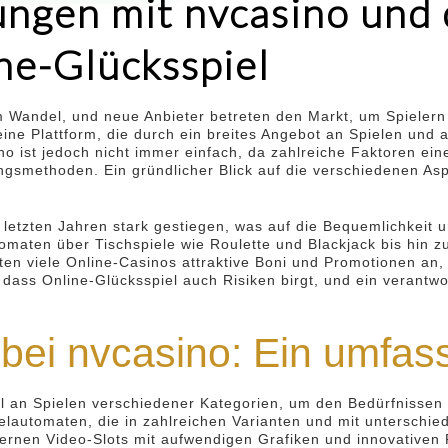
ungen mit nvcasino und
ine-Glücksspiel
 im Wandel, und neue Anbieter betreten den Markt, um Spielern
eine Plattform, die durch ein breites Angebot an Spielen und 
no ist jedoch nicht immer einfach, da zahlreiche Faktoren eine
gsmethoden. Ein gründlicher Blick auf die verschiedenen Aspe
n letzten Jahren stark gestiegen, was auf die Bequemlichkeit 
omaten über Tischspiele wie Roulette und Blackjack bis hin z
en viele Online-Casinos attraktive Boni und Promotionen an,
n, dass Online-Glücksspiel auch Risiken birgt, und ein veran
bei nvcasino: Ein umfas
 an Spielen verschiedener Kategorien, um den Bedürfnissen e
elautomaten, die in zahlreichen Varianten und mit unterschi
ernen Video-Slots mit aufwendigen Grafiken und innovativen F