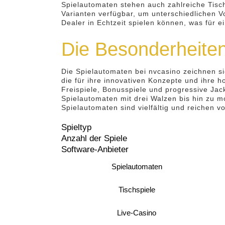
Spielautomaten stehen auch zahlreiche Tisch
Varianten verfügbar, um unterschiedlichen V
Dealer in Echtzeit spielen können, was für e
Die Besonderheite
Die Spielautomaten bei nvcasino zeichnen si
die für ihre innovativen Konzepte und ihre 
Freispiele, Bonusspiele und progressive Jac
Spielautomaten mit drei Walzen bis hin zu 
Spielautomaten sind vielfältig und reichen 
Spieltyp
Anzahl der Spiele
Software-Anbieter
Spielautomaten
Tischspiele
Live-Casino