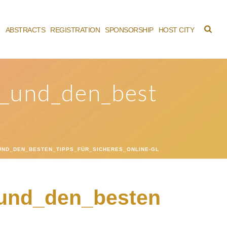
M
ABSTRACTS
REGISTRATION
SPONSORSHIP
HOST CITY
o_und_den_best
UND_DEN_BESTEN_TIPPS_FÜR_SICHERES_ONLINE-GL
_und_den_besten