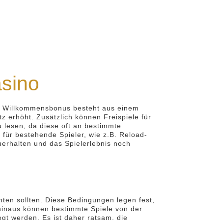
sino
er Willkommensbonus besteht aus einem
 erhöht. Zusätzlich können Freispiele für
 lesen, da diese oft an bestimmte
ür bestehende Spieler, wie z.B. Reload-
uerhalten und das Spielerlebnis noch
ten sollten. Diese Bedingungen legen fest,
hinaus können bestimmte Spiele von der
gt werden. Es ist daher ratsam, die