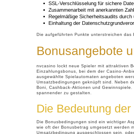
SSL-Verschlüsselung für sichere Dat
Zusammenarbeit mit anerkannten Zahl
Regelmäßige Sicherheitsaudits durch 
Einhaltung der Datenschutzgrundver
Die aufgeführten Punkte unterstreichen das 
Bonusangebote un
nvcasino lockt neue Spieler mit attraktive
Einzahlungsbonus, bei dem der Casino-Anbie
ausgewählte Spielautomaten angeboten werden
Umsatzbedingungen geknüpft sind. Neben de
Boni, Cashback-Aktionen und Gewinnspiele. D
spannender zu gestalten.
Die Bedeutung der
Die Bonusbedingungen sind ein wichtiger As
wie oft der Bonusbetrag umgesetzt werden 
Umsatzbedingung ausgeschlossen sein, oder 