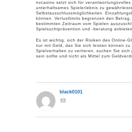
nvcasino setzt sich für verantwortungsvolle
unterhaltsames Spielerlebnis zu gewährleiste
Selbstausschlussmöglichkeiten. Einzahlungs
können. Verlustlimits begrenzen den Betrag, 
bestimmten Zeitraum vom Spielen auszuschlie
Spielsuchtprävention und -beratung anbieten
Es ist wichtig, sich der Risiken des Online-
nur mit Geld, das Sie sich leisten können zu
Spielverhalten zu verlieren, suchen Sie sich 
sein sollte und nicht als Mittel zum Geldver
black0101