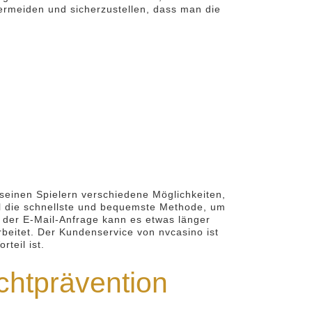
rmeiden und sicherzustellen, dass man die
 seinen Spielern verschiedene Möglichkeiten,
gel die schnellste und bequemste Methode, um
i der E-Mail-Anfrage kann es etwas länger
rbeitet. Der Kundenservice von nvcasino ist
teil ist.
chtprävention