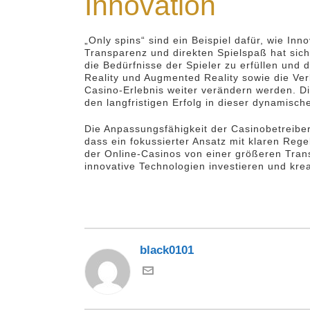
Innovation
„Only spins“ sind ein Beispiel dafür, wie In
Transparenz und direkten Spielspaß hat sich 
die Bedürfnisse der Spieler zu erfüllen und
Reality und Augmented Reality sowie die Ver
Casino-Erlebnis weiter verändern werden. D
den langfristigen Erfolg in dieser dynamisc
Die Anpassungsfähigkeit der Casinobetreiber
dass ein fokussierter Ansatz mit klaren Rege
der Online-Casinos von einer größeren Trans
innovative Technologien investieren und kre
black0101