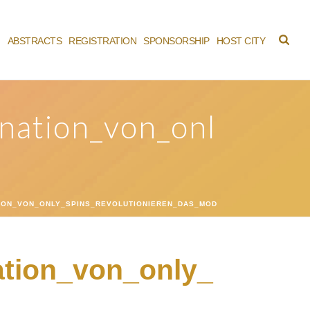
M
ABSTRACTS
REGISTRATION
SPONSORSHIP
HOST CITY
ination_von_onl
TION_VON_ONLY_SPINS_REVOLUTIONIEREN_DAS_MOD
ation_von_only_