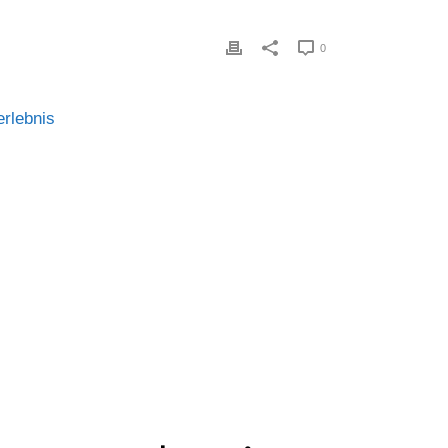
0
erlebnis