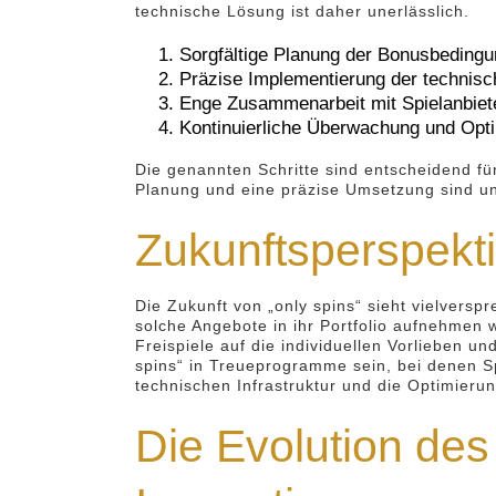
technische Lösung ist daher unerlässlich.
Sorgfältige Planung der Bonusbeding
Präzise Implementierung der technis
Enge Zusammenarbeit mit Spielanbiet
Kontinuierliche Überwachung und Opt
Die genannten Schritte sind entscheidend fü
Planung und eine präzise Umsetzung sind une
Zukunftsperspekti
Die Zukunft von „only spins“ sieht vielversp
solche Angebote in ihr Portfolio aufnehmen 
Freispiele auf die individuellen Vorlieben un
spins“ in Treueprogramme sein, bei denen Spi
technischen Infrastruktur und die Optimieru
Die Evolution des