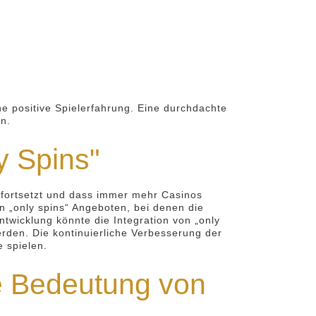
ne positive Spielerfahrung. Eine durchdachte
n.
y Spins"
r fortsetzt und dass immer mehr Casinos
n „only spins“ Angeboten, bei denen die
Entwicklung könnte die Integration von „only
werden. Die kontinuierliche Verbesserung der
 spielen.
ie Bedeutung von