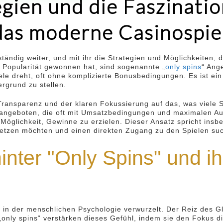
gien und die Faszinatio
das moderne Casinospie
tändig weiter, und mit ihr die Strategien und Möglichkeiten, d
 Popularität gewonnen hat, sind sogenannte „
only spins
“ Ang
ele dreht, oft ohne komplizierte Bonusbedingungen. Es ist ein 
rgrund zu stellen.
der Transparenz und der klaren Fokussierung auf das, was viel
sangeboten, die oft mit Umsatzbedingungen und maximalen Aus
 Möglichkeit, Gewinne zu erzielen. Dieser Ansatz spricht insbe
tzen möchten und einen direkten Zugang zu den Spielen su
inter "Only Spins" und ih
ef in der menschlichen Psychologie verwurzelt. Der Reiz des Gl
only spins“ verstärken dieses Gefühl, indem sie den Fokus dir