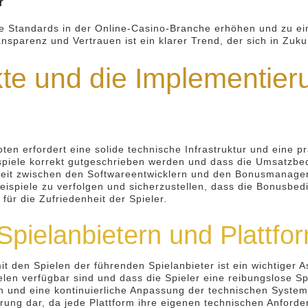
r
die Standards in der Online-Casino-Branche erhöhen und zu ei
arenz und Vertrauen ist ein klarer Trend, der sich in Zukun
te und die Implementier
ten erfordert eine solide technische Infrastruktur und eine
ispiele korrekt gutgeschrieben werden und dass die Umsatzbe
beit zwischen den Softwareentwicklern und den Bonusmanage
eispiele zu verfolgen und sicherzustellen, dass die Bonusbe
für die Zufriedenheit der Spieler.
 Spielanbietern und Plattfo
it den Spielen der führenden Spielanbieter ist ein wichtiger 
pielen verfügbar sind und dass die Spieler eine reibungslose S
 und eine kontinuierliche Anpassung der technischen Systeme
erung dar, da jede Plattform ihre eigenen technischen Anforde