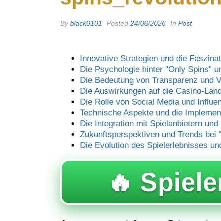
By
black0101
Posted
24/06/2026
In
Post
Innovative Strategien und die Faszina
Die Psychologie hinter "Only Spins" u
Die Bedeutung von Transparenz und V
Die Auswirkungen auf die Casino-Land
Die Rolle von Social Media und Influe
Technische Aspekte und die Implement
Die Integration mit Spielanbietern und
Zukunftsperspektiven und Trends bei 
Die Evolution des Spielerlebnisses un
🔥 Spiele