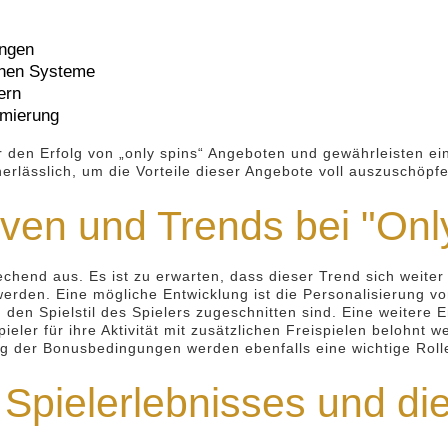
ungen
chen Systeme
ern
imierung
r den Erfolg von „only spins“ Angeboten und gewährleisten ei
rlässlich, um die Vorteile dieser Angebote voll auszuschöpfe
ven und Trends bei "Onl
rechend aus. Es ist zu erwarten, dass dieser Trend sich weite
werden. Eine mögliche Entwicklung ist die Personalisierung vo
d den Spielstil des Spielers zugeschnitten sind. Eine weitere 
eler für ihre Aktivität mit zusätzlichen Freispielen belohnt 
ng der Bonusbedingungen werden ebenfalls eine wichtige Rolle
 Spielerlebnisses und d