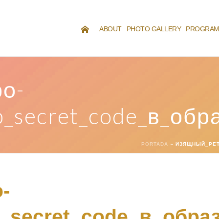
ABOUT
PHOTO GALLERY
PROGRA
о-
p_secret_code_в_обр
PORTADA
»
ИЗЯЩНЫЙ_РЕТ
-
_secret_code_в_обра