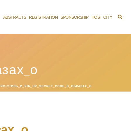
M
ABSTRACTS
REGISTRATION
SPONSORSHIP
HOST CITY
азах_о
РО-СТИЛЬ_И_PIN_UP_SECRET_CODE_В_ОБРАЗАХ_О
зах_о