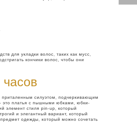
.
ств для укладки волос, таких как мусс,
одстригать кончики волос, чтобы они
 часов
тся приталенным силуэтом, подчеркивающим
 это платья с пышными юбками, юбки-
ий элемент стиля pin-up, который
трогий и элегантный вариант, который
й предмет одежды, который можно сочетать