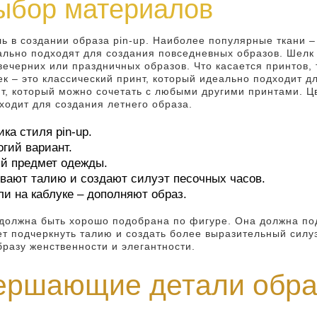
выбор материалов
ь в создании образа pin-up. Наиболее популярные ткани – 
ально подходят для создания повседневных образов. Шелк 
ечерних или праздничных образов. Что касается принтов, 
ек – это классический принт, который идеально подходит д
нт, который можно сочетать с любыми другими принтами. Ц
ходит для создания летнего образа.
а стиля pin-up.
гий вариант.
ый предмет одежды.
ивают талию и создают силуэт песочных часов.
ли на каблуке – дополняют образ.
p должна быть хорошо подобрана по фигуре. Она должна по
т подчеркнуть талию и создать более выразительный силуэ
бразу женственности и элегантности.
вершающие детали обра