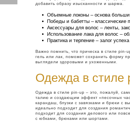
добавить образу изысканности и шарма.
Объемные локоны – основа большинс
Победы и бабетты – классические п
Аксессуары для волос – ленты, зак
Использование лака для волос – о
Практика и терпение – залог успех
Важно помнить, что прическа в стиле pin-u
гель или лак, поможет сохранить форму пр
выглядели здоровыми и ухоженными.
Одежда в стиле p
Одежда в стиле pin-up – это, пожалуй, с
талию и создающим эффект «песочных час
карандаш, блузки с завязками и брюки с в
идеально подходит для создания романтич
подходит для создания делового или повс
с юбками, брюками или шортами.