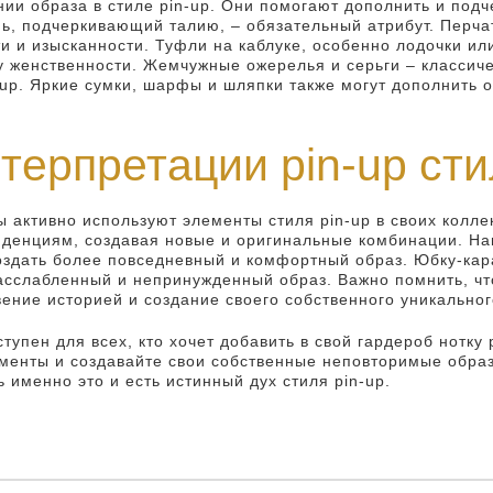
ии образа в стиле pin-up. Они помогают дополнить и подч
ь, подчеркивающий талию, – обязательный атрибут. Перчат
и и изысканности. Туфли на каблуке, особенно лодочки ил
у женственности. Жемчужные ожерелья и серьги – классиче
-up. Яркие сумки, шарфы и шляпки также могут дополнить 
ерпретации pin-up сти
активно используют элементы стиля pin-up в своих колле
нденциям, создавая новые и оригинальные комбинации. Н
создать более повседневный и комфортный образ. Юбку-ка
асслабленный и непринужденный образ. Важно помнить, что
ение историей и создание своего собственного уникальног
ступен для всех, кто хочет добавить в свой гардероб нотку
менты и создавайте свои собственные неповторимые образ
 именно это и есть истинный дух стиля pin-up.