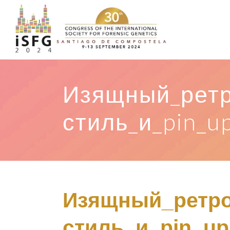
Изящный_ретр
стиль_и_pin_u
Изящный_ретро
стиль_и_pin_up