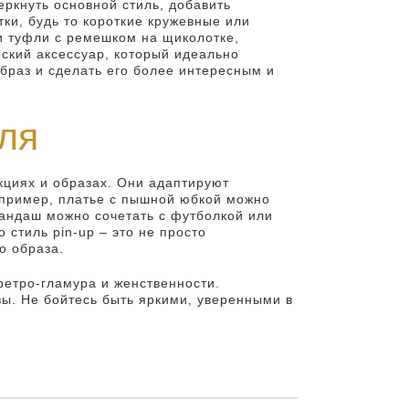
еркнуть основной стиль, добавить
ки, будь то короткие кружевные или
и туфли с ремешком на щиколотке,
ский аксессуар, который идеально
образ и сделать его более интересным и
ля
кциях и образах. Они адаптируют
апример, платье с пышной юбкой можно
рандаш можно сочетать с футболкой или
 стиль pin-up – это не просто
о образа.
 ретро-гламура и женственности.
ы. Не бойтесь быть яркими, уверенными в