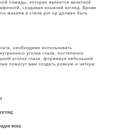
сной помады, которая является визитной
рафичной, создавая кошачий взгляд. Брови
то макияж в стиле pin-up должен быть
ьтата, необходимо использовать
внутреннего уголка глаза, постепенно
ешний уголок глаза, формируя небольшой
рые помогут вам создать ровную и четкую
р
взгляд
ладки века