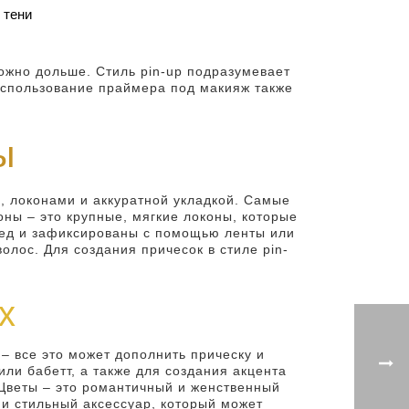
 тени
ожно дольше. Стиль pin-up подразумевает
 Использование праймера под макияж также
ы
м, локонами и аккуратной укладкой. Самые
оны – это крупные, мягкие локоны, которые
ред и зафиксированы с помощью ленты или
олос. Для создания причесок в стиле pin-
х
 – все это может дополнить прическу и
ли бабетт, а также для создания акцента
 Цветы – это романтичный и женственный
 и стильный аксессуар, который может