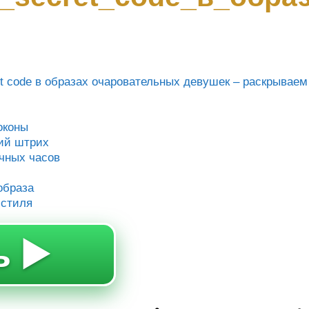
et code в образах очаровательных девушек – раскрывае
оконы
ий штрих
очных часов
образа
 стиля
 ▶️