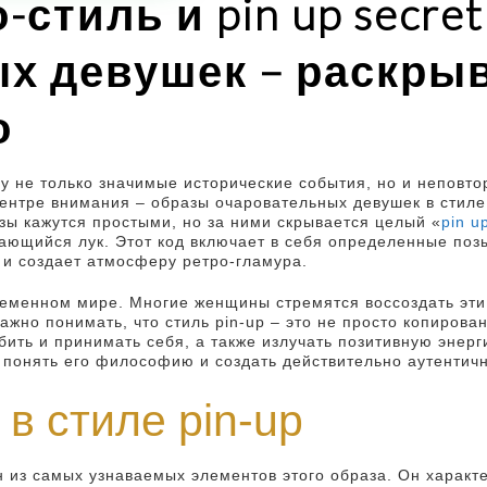
стиль и pin up secret
х девушек – раскры
о
у не только значимые исторические события, но и неповто
центре внимания – образы очаровательных девушек в стиле
азы кажутся простыми, но за ними скрывается целый «
pin u
ющийся лук. Этот код включает в себя определенные позы,
 и создает атмосферу ретро-гламура.
временном мире. Многие женщины стремятся воссоздать эти
жно понимать, что стиль pin-up – это не просто копирован
ть и принимать себя, а также излучать позитивную энерги
 понять его философию и создать действительно аутентич
в стиле pin-up
ин из самых узнаваемых элементов этого образа. Он харак