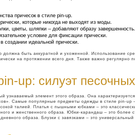
тва причесок в стиле pin-up.
рически, которые никогда не выходят из моды.
олки, цветы, шляпки – добавляют образу завершенность
бязательное условие для фиксации прически.
а в создании идеальной прически.
p должна быть аккуратной и ухоженной. Использование сред
ически на протяжении всего дня. Также важно регулярно п
in-up: силуэт песочных
амый узнаваемый элемент этого образа. Она характеризуе
ов». Самые популярные предметы одежды в стиле pin-up –
ысокой талией. Платья с пышными юбками – это классическ
ного и женственного образа. Юбки-карандаш – это более с
едневного образа. Блузки с завязками – это универсальны