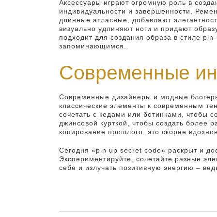
Аксессуары играют огромную роль в создан
индивидуальности и завершенности. Ремен
длинные атласные, добавляют элегантност
визуально удлиняют ноги и придают образ
подходит для создания образа в стиле pin
запоминающимся.
Современные инт
Современные дизайнеры и модные блогеры 
классические элементы к современным те
сочетать с кедами или ботинками, чтобы 
джинсовой курткой, чтобы создать более р
копирование прошлого, это скорее вдохнов
Сегодня «pin up secret code» раскрыт и до
Экспериментируйте, сочетайте разные эле
себе и излучать позитивную энергию – ведь