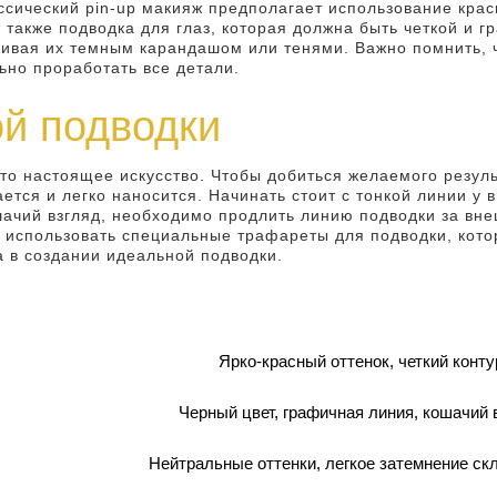
ассический pin-up макияж предполагает использование кра
т также подводка для глаз, которая должна быть четкой и г
кивая их темным карандашом или тенями. Важно помнить, ч
но проработать все детали.
й подводки
это настоящее искусство. Чтобы добиться желаемого резул
ется и легко наносится. Начинать стоит с тонкой линии у 
шачий взгляд, необходимо продлить линию подводки за вн
о использовать специальные трафареты для подводки, кото
а в создании идеальной подводки.
Ярко-красный оттенок, четкий конту
Черный цвет, графичная линия, кошачий 
Нейтральные оттенки, легкое затемнение ск