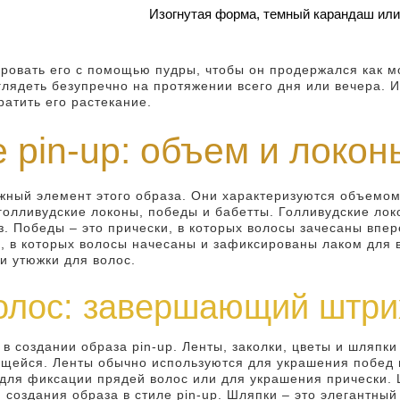
Изогнутая форма, темный карандаш или
овать его с помощью пудры, чтобы он продержался как м
ыглядеть безупречно на протяжении всего дня или вечера.
ратить его растекание.
 pin-up: объем и локон
ажный элемент этого образа. Они характеризуются объемо
 голливудские локоны, победы и бабетты. Голливудские лок
. Победы – это прически, в которых волосы зачесаны впе
, в которых волосы начесаны и зафиксированы лаком для в
и утюжки для волос.
олос: завершающий штри
в создании образа pin-up. Ленты, заколки, цветы и шляпки
щейся. Ленты обычно используются для украшения побед и
я для фиксации прядей волос или для украшения прически.
 создания образа в стиле pin-up. Шляпки – это элегантный