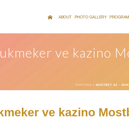
ABOUT
PHOTO GALLERY
PROGRA
ukmeker ve kazino Mo
PORTADA
»
MOSTBET AZ – BUK
kmeker ve kazino Mostb