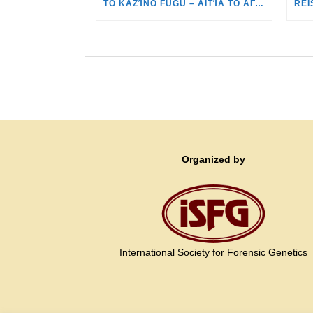
ΤΟ ΚΑΖΊΝΟ FUGU – ΑΙΤΊΑ ΤΟ ΑΓΑΠΆΝΕ ΤΌΣΟ ΟΙ ΕΠΙΣΚΈΠΤΕΣ ΣΤΗΝ ΧΏΡΑ ΜΑΣ
Organized by
International Society for Forensic Genetics