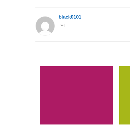
black0101