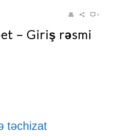
0
t – Giriş rəsmi
ə təchizat