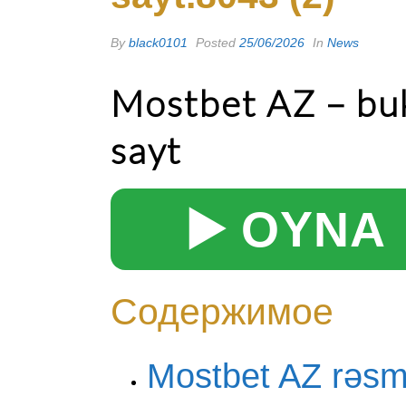
By
black0101
Posted
25/06/2026
In
News
Mostbet AZ – buk
sayt
▶️ OYNA
Содержимое
Mostbet AZ rəsmi 