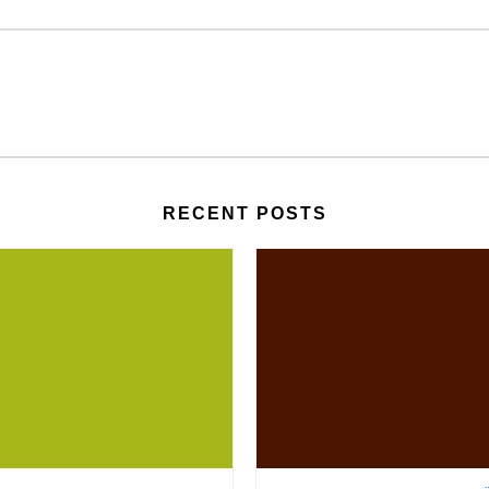
RECENT POSTS