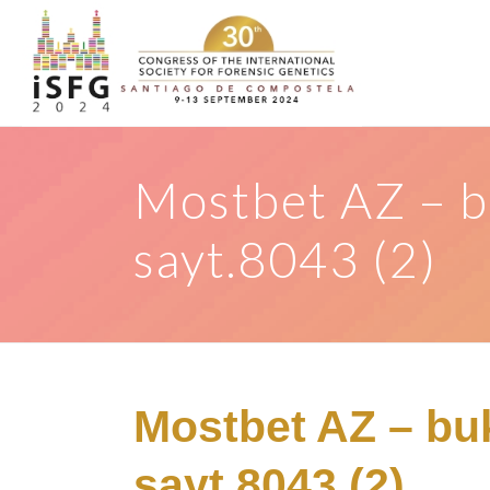
Mostbet AZ – b
sayt.8043 (2)
Mostbet AZ – bu
sayt.8043 (2)