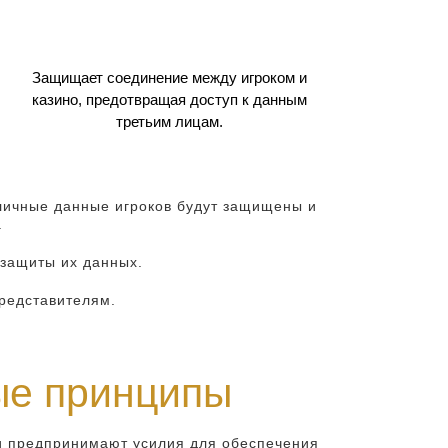
Защищает соединение между игроком и
казино, предотвращая доступ к данным
третьим лицам.
 личные данные игроков будут защищены и
.
 защиты их данных.
представителям.
.
ые принципы
и предпринимают усилия для обеспечения