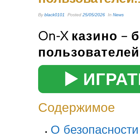
By
black0101
Posted
25/05/2026
In
News
On-X казино – 
пользователей
▶️ ИГРА
Содержимое
О безопасности