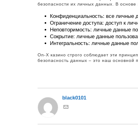
безопасности их личных данных. В основ
Конфиденциальность: все личные д
Ограничение доступа: доступ к ли
Неповторимость: личные данные по
Сокрытие: личные данные пользова
Интегральность: личные данные по
On-X казино строго соблюдает эти принци
безопасность данных – это наш основной 
black0101