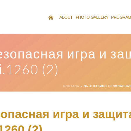
ABOUT
PHOTO GALLERY
PROGRA
езопасная игра и з
.1260 (2)
PORTADA
»
ON-X КАЗИНО БЕЗОПАСНАЯ
зопасная игра и защи
260 (2)