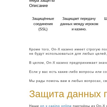
Мера защиты
Описание
Защищённые
Защищает передачу
Ш
соединения
данных между игроком
(SSL)
и казино.
Кроме того, On-X казино имеет строгую по
не будут использоваться для любых целей,
В целом, On-X казино предпринимает знач
Если у вас есть какие-либо вопросы или c
Мы рады помочь вам в любых вопросах, св
Защита данных 
Наши
on x casino online
партнёры из On-X 