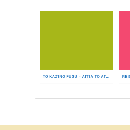
ΤΟ ΚΑΖΊΝΟ FUGU – ΑΙΤΊΑ ΤΟ ΑΓΑΠΆΝΕ ΤΌΣΟ ΟΙ ΕΠΙΣΚΈΠΤΕΣ ΣΤΗΝ ΧΏΡΑ ΜΑΣ