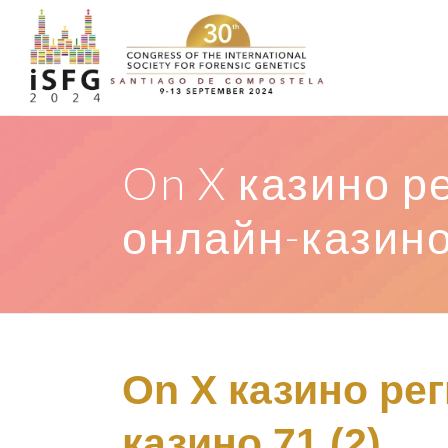
On X казино р
онлайн-казино
On X казино рег
казино.71 (2)