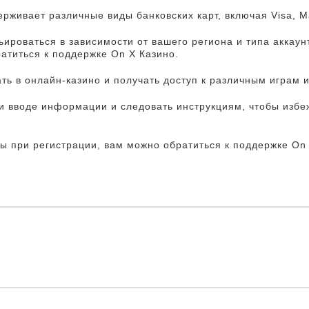
рживает различные виды банковских карт, включая Visa, Ma
ьироваться в зависимости от вашего региона и типа аккаун
атиться к поддержке On X Казино.
ть в онлайн-казино и получать доступ к различным играм 
 вводе информации и следовать инструкциям, чтобы избе
ы при регистрации, вам можно обратиться к поддержке On 