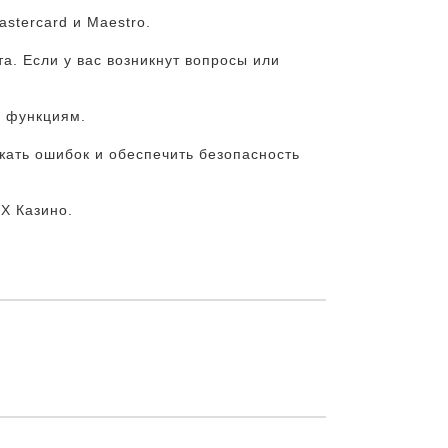
stercard и Maestro.
та. Если у вас возникнут вопросы или
и функциям.
жать ошибок и обеспечить безопасность
X Казино.