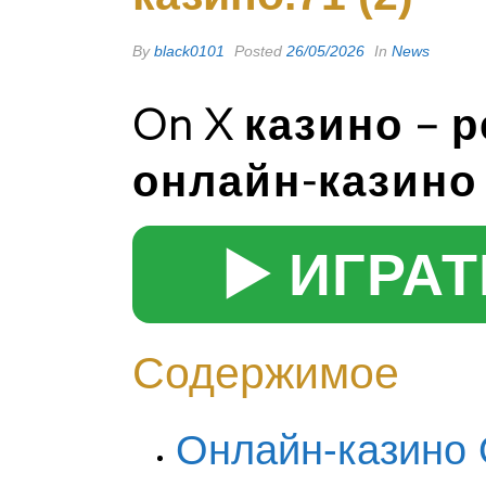
By
black0101
Posted
26/05/2026
In
News
On X казино – 
онлайн-казино
▶️ ИГРА
Содержимое
Онлайн-казино O