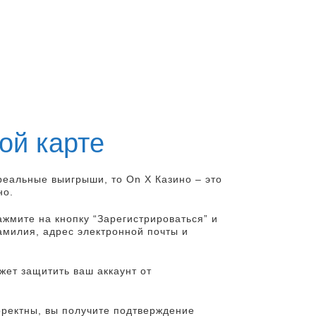
ой карте
реальные выигрыши, то On X Казино – это
но.
жмите на кнопку “Зарегистрироваться” и
амилия, адрес электронной почты и
жет защитить ваш аккаунт от
рректны, вы получите подтверждение