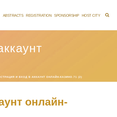
M
ABSTRACTS
REGISTRATION
SPONSORSHIP
HOST CITY
аккаунт
СТРАЦИЯ И ВХОД В АККАУНТ ОНЛАЙН-КАЗИНО.71 (2)
каунт онлайн-