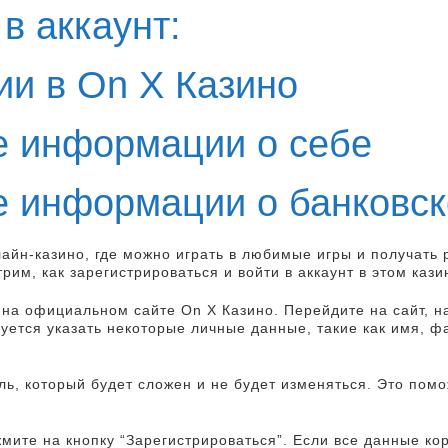
в аккаунт:
ии в On X Казино
е информации о себе
е информации о банковск
айн-казино, где можно играть в любимые игры и получать 
им, как зарегистрироваться и войти в аккаунт в этом кази
на официальном сайте On X Казино. Перейдите на сайт, на
уется указать некоторые личные данные, такие как имя, ф
ь, который будет сложен и не будет изменяться. Это помо
ите на кнопку “Зарегистрироваться”. Если все данные ко