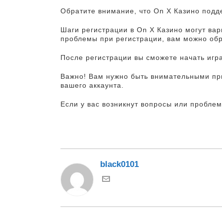
Обратите внимание, что On X Казино подде
Шаги регистрации в On X Казино могут вар
проблемы при регистрации, вам можно обр
После регистрации вы сможете начать игра
Важно! Вам нужно быть внимательными при
вашего аккаунта.
Если у вас возникнут вопросы или проблем
black0101