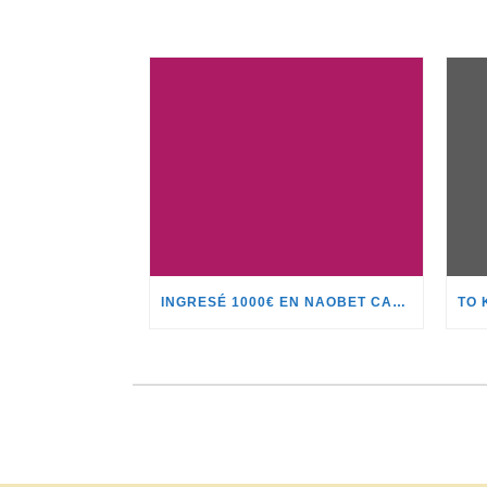
INGRESÉ 1000€ EN NAOBET CASINO EN ESPAÑA Y ESTO ES LO QUE PASÓ