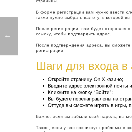
страницы.
В форме регистрации вам нужно ввести сл
также нужно выбрать валюту, в которой вы 
После регистрации, вам будет отправлено
ссылку, чтобы подтвердить адрес.
После подтверждения адреса, вы сможете в
регистрации.
Шаги для входа в 
Откройте страницу On X казино;
Введите адрес электронной почты и
Кликните на кнопку “Войти”;
Вы будете перенаправлены на стран
Оттуда вы сможете играть в игры, 
Важно: если вы забыли свой пароль, вы мо
Также, если у вас возникнут проблемы с вх