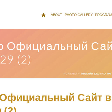
ABOUT
PHOTO GALLERY
PROGRA
о Официальный Сайт
29 (2)
PORTADA
»
ОНЛАЙН КАЗИНО ОФИ
 Официальный Сайт в
 (2)