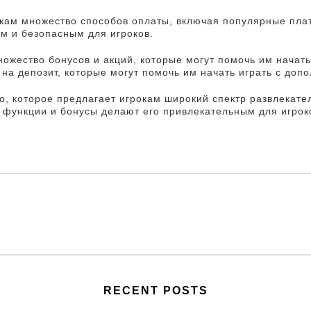
кам множество способов оплаты, включая популярные плат
ым и безопасным для игроков.
ожество бонусов и акций, которые могут помочь им начать
на депозит, которые могут помочь им начать играть с доп
но, которое предлагает игрокам широкий спектр развлекат
 функции и бонусы делают его привлекательным для игроко
RECENT POSTS