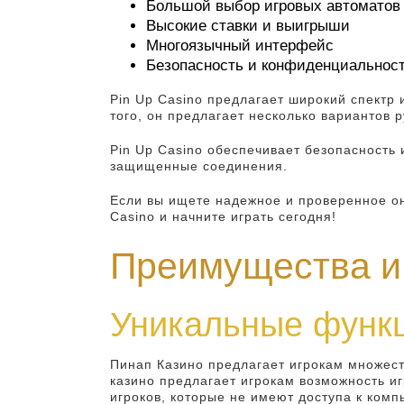
Большой выбор игровых автоматов 
Высокие ставки и выигрыши
Многоязычный интерфейс
Безопасность и конфиденциальнос
Pin Up Casino предлагает широкий спектр и
того, он предлагает несколько вариантов р
Pin Up Casino обеспечивает безопасность
защищенные соединения.
Если вы ищете надежное и проверенное он
Casino и начните играть сегодня!
Преимущества и
Уникальные функ
Пинап Казино предлагает игрокам множест
казино предлагает игрокам возможность и
игроков, которые не имеют доступа к комп