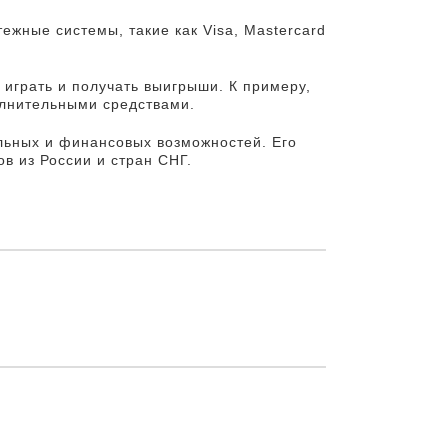
ежные системы, такие как Visa, Mastercard
 играть и получать выигрыши. К примеру,
олнительными средствами.
ельных и финансовых возможностей. Его
в из России и стран СНГ.