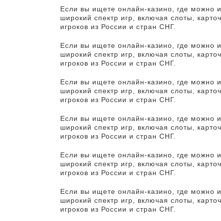
Если вы ищете онлайн-казино, где можно и
широкий спектр игр, включая слоты, карто
игроков из России и стран СНГ.
Если вы ищете онлайн-казино, где можно и
широкий спектр игр, включая слоты, карто
игроков из России и стран СНГ.
Если вы ищете онлайн-казино, где можно и
широкий спектр игр, включая слоты, карто
игроков из России и стран СНГ.
Если вы ищете онлайн-казино, где можно и
широкий спектр игр, включая слоты, карто
игроков из России и стран СНГ.
Если вы ищете онлайн-казино, где можно и
широкий спектр игр, включая слоты, карто
игроков из России и стран СНГ.
Если вы ищете онлайн-казино, где можно и
широкий спектр игр, включая слоты, карто
игроков из России и стран СНГ.