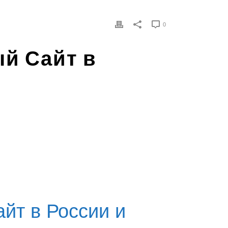
0
й Сайт в
йт в России и