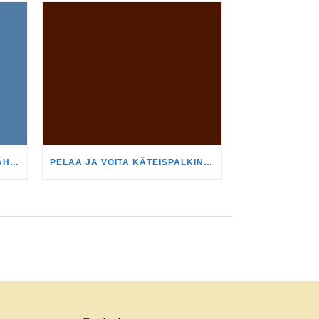
DIE EVOLUTION DIGITALER WÄHRUNGEN: MOSTBET CASINO NIMMT AN KRYPTOZAHLUNGEN IN DEUTSCHLAND
PELAA JA VOITA KÄTEISPALKINTOJA X3BET CASINOLLA SUOMESSA