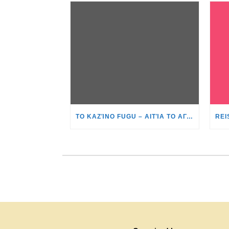
ΤΟ ΚΑΖΊΝΟ FUGU – ΑΙΤΊΑ ΤΟ ΑΓΑΠΆΝΕ ΤΌΣΟ ΟΙ ΕΠΙΣΚΈΠΤΕΣ ΣΤΗΝ ΧΏΡΑ ΜΑΣ