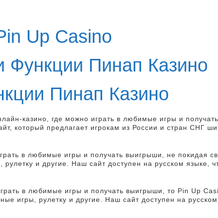
in Up Casino
 Функции Пинап Казино
кции Пинап Казино
лайн-казино, где можно играть в любимые игры и получат
йт, который предлагает игрокам из России и стран СНГ шир
 играть в любимые игры и получать выигрыши, не покидая 
, рулетку и другие. Наш сайт доступен на русском языке, ч
грать в любимые игры и получать выигрыши, то Pin Up Cas
чные игры, рулетку и другие. Наш сайт доступен на русском