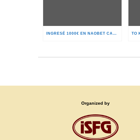
INGRESÉ 1000€ EN NAOBET CASINO EN ESPAÑA Y ESTO ES LO QUE PASÓ
Organized by