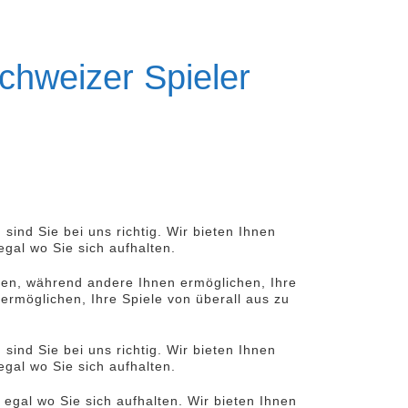
chweizer Spieler
sind Sie bei uns richtig. Wir bieten Ihnen
egal wo Sie sich aufhalten.
elen, während andere Ihnen ermöglichen, Ihre
ermöglichen, Ihre Spiele von überall aus zu
sind Sie bei uns richtig. Wir bieten Ihnen
egal wo Sie sich aufhalten.
 egal wo Sie sich aufhalten. Wir bieten Ihnen