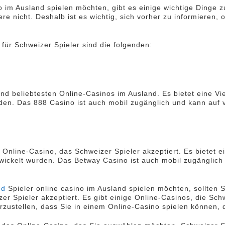
o im Ausland spielen möchten, gibt es einige wichtige Dinge 
re nicht. Deshalb ist es wichtig, sich vorher zu informieren,
für Schweizer Spieler sind die folgenden:
d beliebtesten Online-Casinos im Ausland. Es bietet eine Vie
urden. Das 888 Casino ist auch mobil zugänglich und kann au
 Online-Casino, das Schweizer Spieler akzeptiert. Es bietet e
entwickelt wurden. Das Betway Casino ist auch mobil zugängli
nd
Spieler online casino im Ausland spielen möchten, sollten S
 Spieler akzeptiert. Es gibt einige Online-Casinos, die Schwe
erzustellen, dass Sie in einem Online-Casino spielen können, 