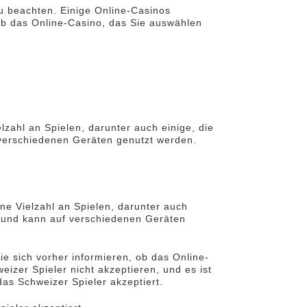
zu beachten. Einige Online-Casinos
 ob das Online-Casino, das Sie auswählen
lzahl an Spielen, darunter auch einige, die
f verschiedenen Geräten genutzt werden.
ine Vielzahl an Spielen, darunter auch
ch und kann auf verschiedenen Geräten
ie sich vorher informieren, ob das Online-
izer Spieler nicht akzeptieren, und es ist
das Schweizer Spieler akzeptiert.