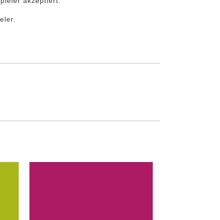
ieler akzeptiert.
eler.