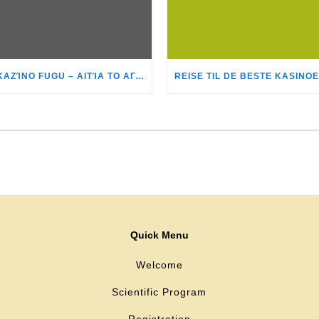
ΤΟ ΚΑΖΊΝΟ FUGU – ΑΙΤΊΑ ΤΟ ΑΓΑΠΆΝΕ ΤΌΣΟ ΟΙ ΕΠΙΣΚΈΠΤΕΣ ΣΤΗΝ ΧΏΡΑ ΜΑΣ
Quick Menu
Welcome
Scientific Program