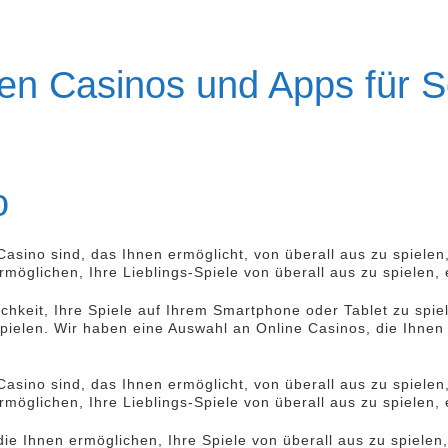
en Casinos und Apps für S
o
ino sind, das Ihnen ermöglicht, von überall aus zu spielen, 
möglichen, Ihre Lieblings-Spiele von überall aus zu spielen, 
ichkeit, Ihre Spiele auf Ihrem Smartphone oder Tablet zu spi
ielen. Wir haben eine Auswahl an Online Casinos, die Ihnen 
ino sind, das Ihnen ermöglicht, von überall aus zu spielen, 
möglichen, Ihre Lieblings-Spiele von überall aus zu spielen, 
e Ihnen ermöglichen, Ihre Spiele von überall aus zu spielen,