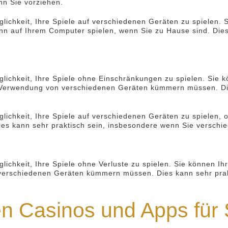
nn Sie vorziehen.
glichkeit, Ihre Spiele auf verschiedenen Geräten zu spielen.
nn auf Ihrem Computer spielen, wenn Sie zu Hause sind. Dies
glichkeit, Ihre Spiele ohne Einschränkungen zu spielen. Sie 
e Verwendung von verschiedenen Geräten kümmern müssen. Die
glichkeit, Ihre Spiele auf verschiedenen Geräten zu spielen,
s kann sehr praktisch sein, insbesondere wenn Sie verschi
lichkeit, Ihre Spiele ohne Verluste zu spielen. Sie können Ih
verschiedenen Geräten kümmern müssen. Dies kann sehr prak
en Casinos und Apps für 