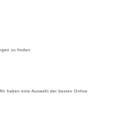
ungen zu finden.
 Wir haben eine Auswahl der besten Online