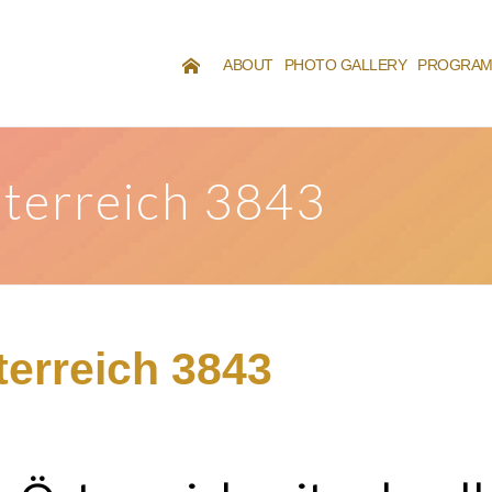
ABOUT
PHOTO GALLERY
PROGRA
sterreich 3843
terreich 3843