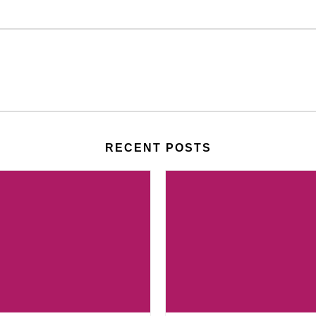
RECENT POSTS