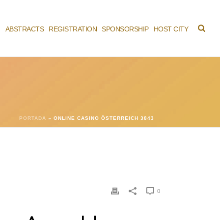
M
ABSTRACTS
REGISTRATION
SPONSORSHIP
HOST CITY
PORTADA
»
ONLINE CASINO ÖSTERREICH 3843
0