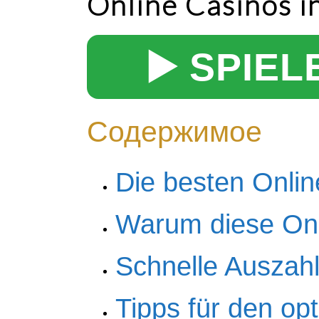
Online Casinos i
▶️ SPIEL
Содержимое
Die besten Onlin
Warum diese Onli
Schnelle Auszah
Tipps für den op