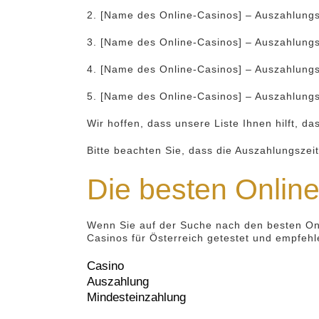
2. [Name des Online-Casinos] – Auszahlungsz
3. [Name des Online-Casinos] – Auszahlungsz
4. [Name des Online-Casinos] – Auszahlungsz
5. [Name des Online-Casinos] – Auszahlungsz
Wir hoffen, dass unsere Liste Ihnen hilft, d
Bitte beachten Sie, dass die Auszahlungszei
Die besten Online
Wenn Sie auf der Suche nach den besten Onli
Casinos für Österreich getestet und empfehl
Casino
Auszahlung
Mindesteinzahlung