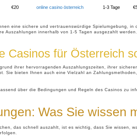
€20
online casino österreich
1-3 Tage
€
hnen eine sichere und vertrauenswürdige Spielumgebung, in d
Ihre Auszahlungen innerhalb von 1-5 Tagen ausgezahlt werden
 Casinos für Österreich so
grund ihrer hervorragenden Auszahlungszeiten, ihrer siche
iebt. Sie bieten Ihnen auch eine Vielzahl an Zahlungsmethoden
fassend über die Bedingungen und Regeln des Casinos zu info
ungen: Was Sie wissen 
hen, das schnell auszahlt, ist es wichtig, dass Sie wissen, 
rfolgen.