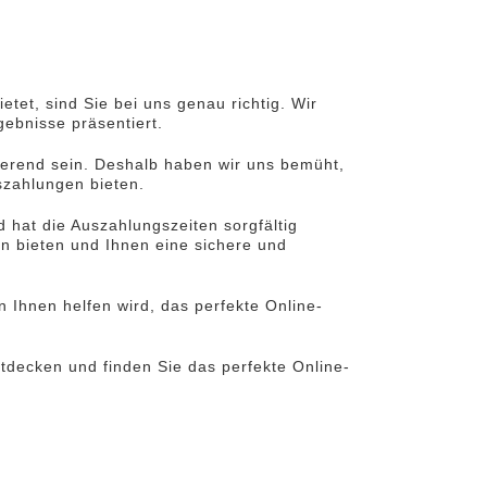
tet, sind Sie bei uns genau richtig. Wir
ebnisse präsentiert.
ierend sein. Deshalb haben wir uns bemüht,
szahlungen bieten.
 hat die Auszahlungszeiten sorgfältig
en bieten und Ihnen eine sichere und
 Ihnen helfen wird, das perfekte Online-
tdecken und finden Sie das perfekte Online-