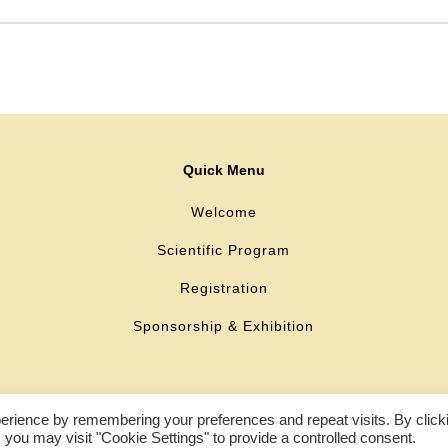
Quick Menu
Welcome
Scientific Program
Registration
Sponsorship & Exhibition
erience by remembering your preferences and repeat visits. By click
Priv
 you may visit "Cookie Settings" to provide a controlled consent.