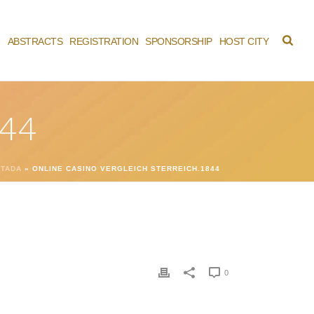
M
ABSTRACTS
REGISTRATION
SPONSORSHIP
HOST CITY
844
TADA
»
ONLINE CASINO VERGLEICH STERREICH.1844
0