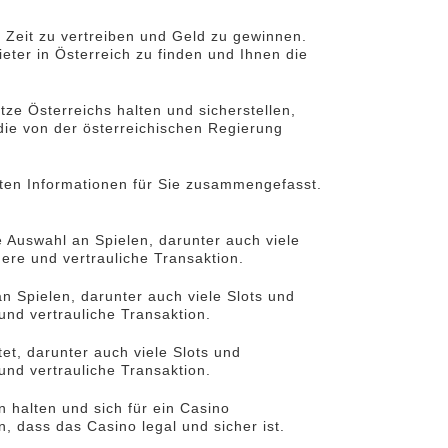
e Zeit zu vertreiben und Geld zu gewinnen.
eter in Österreich zu finden und Ihnen die
tze Österreichs halten und sicherstellen,
die von der österreichischen Regierung
sten Informationen für Sie zusammengefasst.
e Auswahl an Spielen, darunter auch viele
here und vertrauliche Transaktion.
an Spielen, darunter auch viele Slots und
und vertrauliche Transaktion.
tet, darunter auch viele Slots und
und vertrauliche Transaktion.
 halten und sich für ein Casino
n, dass das Casino legal und sicher ist.