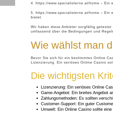
4. https://www.specialisterne.at/home – Ein 
5. https://www.specialisterne.at/home – Ein 
bietet.
Wir haben diese Anbieter sorgfältig geteste
umfassend über die Bedingungen und Regeln 
Wie wählst man d
Bevor Sie sich für ein bestimmtes Online Casi
Lizenzierung. Ein seriöses Online Casino so
Die wichtigsten Kri
Lizenzierung: Ein seriöses Online Cas
Game-Angebot: Ein breites Angebot an S
Zahlungsmethoden: Es sollten versch
Customer-Support: Ein guter Customer-
Umwelt: Ein Online Casino sollte ein