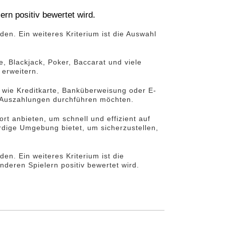
ern positiv bewertet wird.
den. Ein weiteres Kriterium ist die Auswahl
e, Blackjack, Poker, Baccarat und viele
 erweitern.
 wie Kreditkarte, Banküberweisung oder E-
d Auszahlungen durchführen möchten.
t anbieten, um schnell und effizient auf
rdige Umgebung bietet, um sicherzustellen,
en. Ein weiteres Kriterium ist die
nderen Spielern positiv bewertet wird.