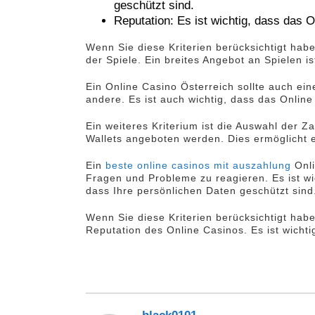
geschützt sind.
Reputation: Es ist wichtig, dass das O
Wenn Sie diese Kriterien berücksichtigt habe
der Spiele. Ein breites Angebot an Spielen is
Ein Online Casino Österreich sollte auch ein
andere. Es ist auch wichtig, dass das Onlin
Ein weiteres Kriterium ist die Auswahl der
Wallets angeboten werden. Dies ermöglicht 
Ein
beste online casinos mit auszahlung
Onli
Fragen und Probleme zu reagieren. Es ist wi
dass Ihre persönlichen Daten geschützt sind
Wenn Sie diese Kriterien berücksichtigt habe
Reputation des Online Casinos. Es ist wichti