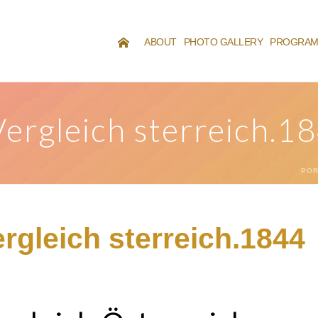
ABOUT
PHOTO GALLERY
PROGRA
Vergleich sterreich.1
POR
rgleich sterreich.1844