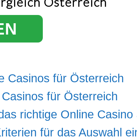
rgleich Österreich
EN
e Casinos für Österreich
 Casinos für Österreich
as richtige Online Casino
Kriterien für das Auswahl e