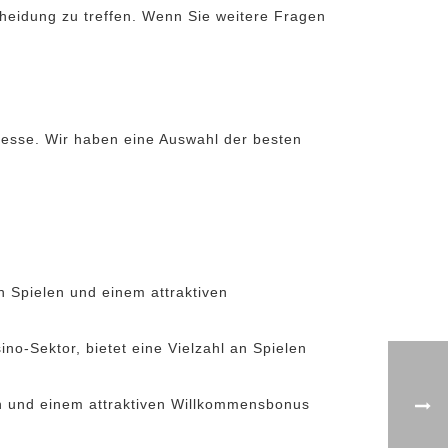
scheidung zu treffen. Wenn Sie weitere Fragen
dresse. Wir haben eine Auswahl der besten
an Spielen und einem attraktiven
ino-Sektor, bietet eine Vielzahl an Spielen
elen und einem attraktiven Willkommensbonus