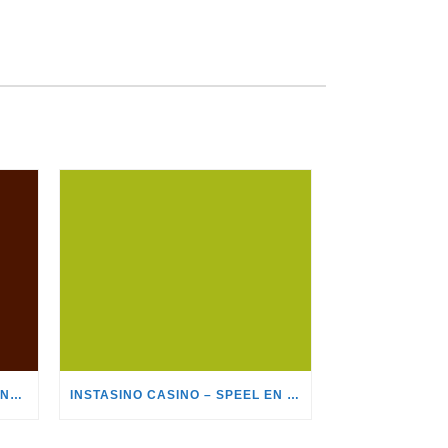
REISE TIL DE BESTE KASINOENE I EUROPA FOR EVENTYRLYSTNE SPILLERE
INSTASINO CASINO – SPEEL EN ONTVANG VIP VOORDELEN IN NEDERLAND