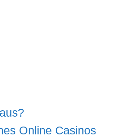
 aus?
ines Online Casinos