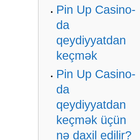
Pin Up Casino-
da
qeydiyyatdan
keçmək
Pin Up Casino-
da
qeydiyyatdan
keçmək üçün
nə daxil edilir?