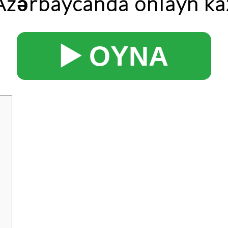
Azərbaycanda onlayn ka
▶️ OYNA