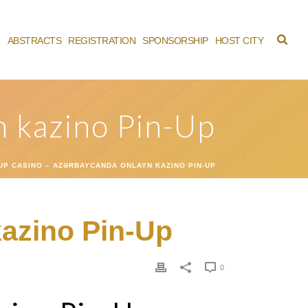
M
ABSTRACTS
REGISTRATION
SPONSORSHIP
HOST CITY
n kazino Pin-Up
 UP CASINO – AZƏRBAYCANDA ONLAYN KAZINO PIN-UP
azino Pin-Up
0