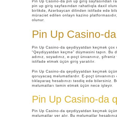
Pin Up Casino-da pin up giriş sayfasından ra
pin up giriş sayfasından rahatlıqla daxil olun
birlikdə, Azərbaycan dilindən istifadə edə bi
müraciət edilən onlayn kazino platformasıdır, 
olunur.
Pin Up Casino-da
Pin Up Casino-da qeydiyyatdan keçmək çox ra
“Qeydiyyatdan keçmə” düyməsini tapın. Bu dü
adınız, soyadınız, e-poçt ünvanınız, şifrəni
istifadə etmək üçün giriş yaratılır.
Pin Up Casino-da qeydiyyatdan keçmək üçün b
qoruyacaq məlumatlardır. E-poçt ünvanınızı 
tıklayaraq hesabınızı təsdiq edə bilərsiniz. 
məlumatları təmin etmək üçün necə işləyir.
Pin Up Casino-da q
Pin Up Casino-da qeydiyyatdan keçmək üçün da
məlumatlar yer alır. Bu məlumatlar hesabınızı