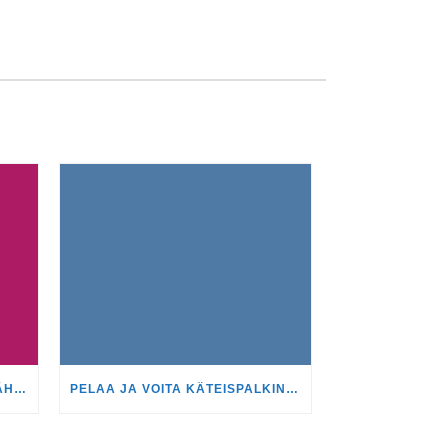
DIE EVOLUTION DIGITALER WÄHRUNGEN: MOSTBET CASINO NIMMT AN KRYPTOZAHLUNGEN IN DEUTSCHLAND
PELAA JA VOITA KÄTEISPALKINTOJA X3BET CASINOLLA SUOMESSA