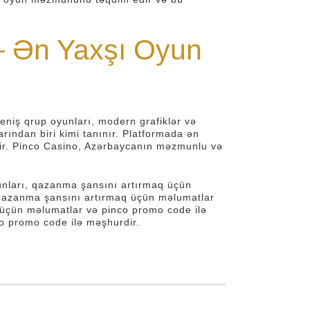
– Ən Yaxşı Oyun
eniş qrup oyunları, modern grafiklər və
rından biri kimi tanınır. Platformada ən
rir. Pinco Casino, Azərbaycanın məzmunlu və
unları, qazanma şansını artırmaq üçün
 qazanma şansını artırmaq üçün məlumatlar
 üçün məlumatlar və pinco promo code ilə
o promo code ilə məşhurdir.