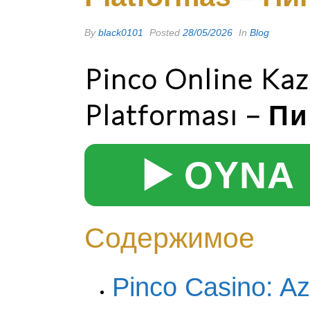
By
black0101
Posted
28/05/2026
In
Blog
Pinco Online Ka
Platforması – 
▶️ OYNA
Содержимое
Pinco Casino: A