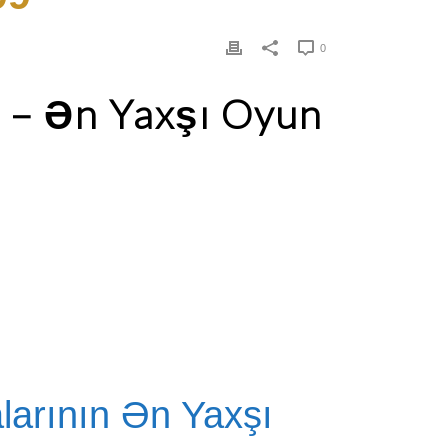
0
 – Ən Yaxşı Oyun
larının Ən Yaxşı