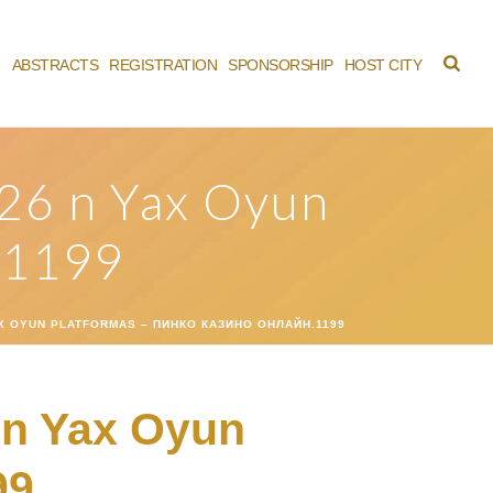
M
ABSTRACTS
REGISTRATION
SPONSORSHIP
HOST CITY
026 n Yax Oyun
.1199
AX OYUN PLATFORMAS – ПИНКО КАЗИНО ОНЛАЙН.1199
 n Yax Oyun
99