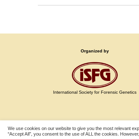
Organized by
International Society for Forensic Genetics
We use cookies on our website to give you the most relevant exp
“Accept All”, you consent to the use of ALL the cookies. However,