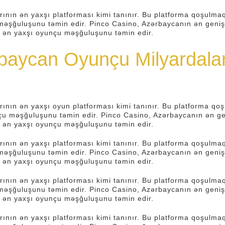
ının ən yaxşı platforması kimi tanınır. Bu platforma qoşulma
əşğuluşunu təmin edir. Pinco Casino, Azərbaycanın ən geni
 ən yaxşı oyunçu məşğuluşunu təmin edir.
baycan Oyunçu Milyardalar
ının ən yaxşı oyun platforması kimi tanınır. Bu platforma qo
u məşğuluşunu təmin edir. Pinco Casino, Azərbaycanın ən g
 ən yaxşı oyunçu məşğuluşunu təmin edir.
ının ən yaxşı platforması kimi tanınır. Bu platforma qoşulma
əşğuluşunu təmin edir. Pinco Casino, Azərbaycanın ən geni
 ən yaxşı oyunçu məşğuluşunu təmin edir.
ının ən yaxşı platforması kimi tanınır. Bu platforma qoşulma
əşğuluşunu təmin edir. Pinco Casino, Azərbaycanın ən geni
 ən yaxşı oyunçu məşğuluşunu təmin edir.
ının ən yaxşı platforması kimi tanınır. Bu platforma qoşulma