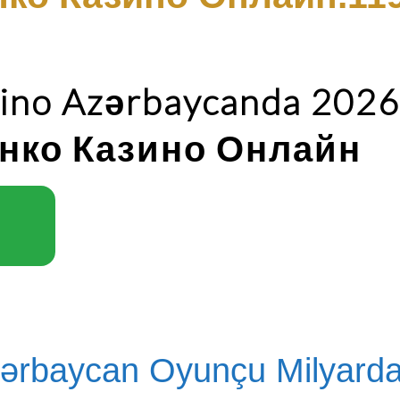
zino Azərbaycanda 2026
Пинко Казино Онлайн
zərbaycan Oyunçu Milyarda