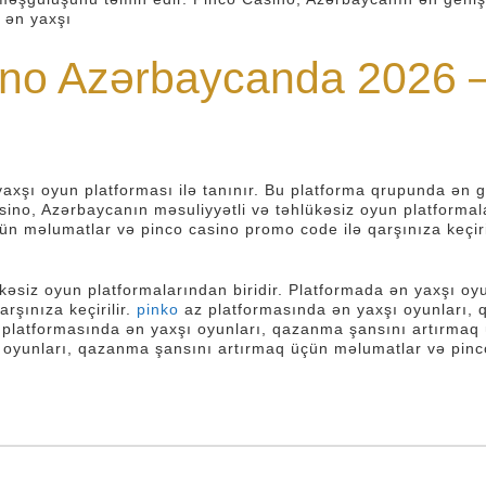
 ən yaxşı
ino Azərbaycanda 2026 
axşı oyun platforması ilə tanınır. Bu platforma qrupunda ən g
sino, Azərbaycanın məsuliyyətli və təhlükəsiz oyun platformala
ün məlumatlar və pinco casino promo code ilə qarşınıza keçi
əsiz oyun platformalarından biridir. Platformada ən yaxşı oy
rşınıza keçirilir.
pinko
az platformasında ən yaxşı oyunları,
 platformasında ən yaxşı oyunları, qazanma şansını artırmaq
 oyunları, qazanma şansını artırmaq üçün məlumatlar və pinc