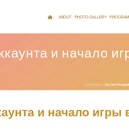
ABOUT
PHOTO GALLERY
PROGRA
ккаунта и начало иг
PORTADA
»
РЕГИСТРАЦИЯ
каунта и начало игры 