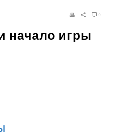
0
 и начало игры
ы