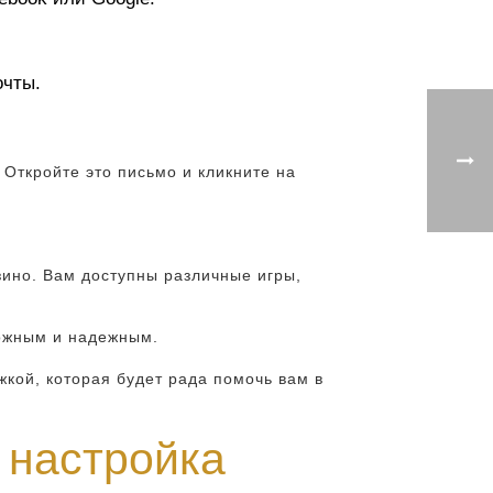
очты.
Откройте это письмо и кликните на
зино. Вам доступны различные игры,
ложным и надежным.
жкой, которая будет рада помочь вам в
 настройка