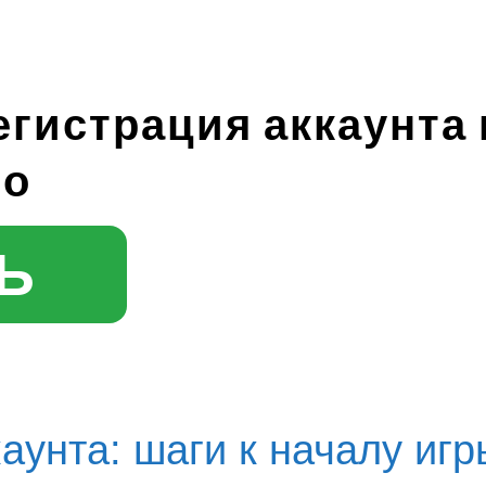
егистрация аккаунта
но
ТЬ
аунта: шаги к началу игр