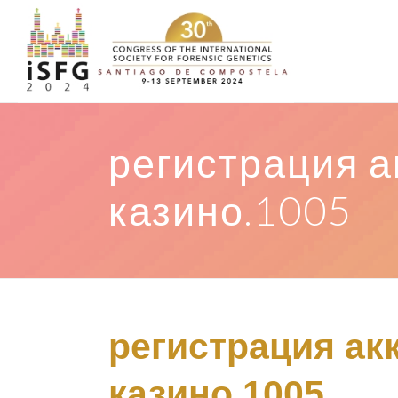
регистрация а
казино.1005
регистрация ак
казино.1005