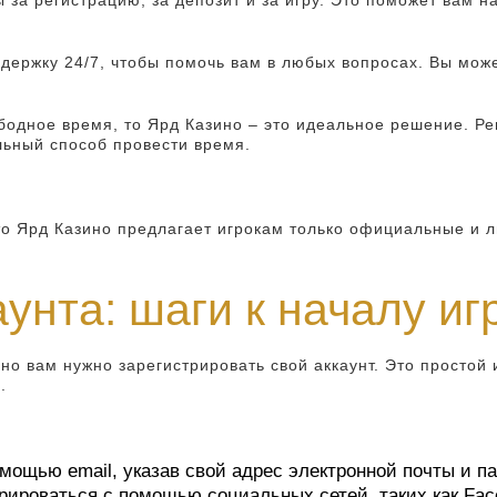
за регистрацию, за депозит и за игру. Это поможет вам на
держку 24/7, чтобы помочь вам в любых вопросах. Вы може
одное время, то Ярд Казино – это идеальное решение. Рег
льный способ провести время.
о Ярд Казино предлагает игрокам только официальные и л
унта: шаги к началу иг
но вам нужно зарегистрировать свой аккаунт. Это простой
.
мощью email, указав свой адрес электронной почты и па
рироваться с помощью социальных сетей, таких как Fac