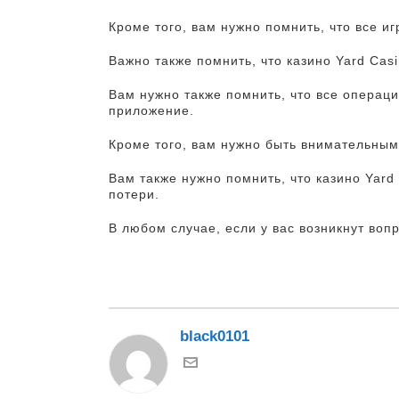
Кроме того, вам нужно помнить, что все и
Важно также помнить, что казино Yard Cas
Вам нужно также помнить, что все операц
приложение.
Кроме того, вам нужно быть внимательным 
Вам также нужно помнить, что казино Yard
потери.
В любом случае, если у вас возникнут воп
black0101