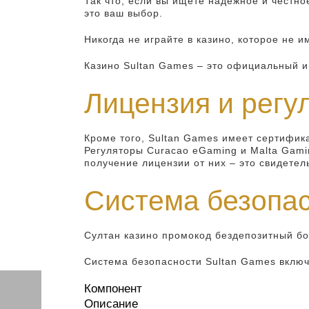
Так что, если вы ищете надежное и честно
это ваш выбор.
Никогда не играйте в казино, которое не и
Казино Sultan Games – это официальный иг
Лицензия и регу
Кроме того, Sultan Games имеет сертификат
Регуляторы Curacao eGaming и Malta Gamin
получение лицензии от них – это свидетел
Система безопас
Султан казино промокод бездепозитный бон
Система безопасности Sultan Games включ
Компонент
Описание