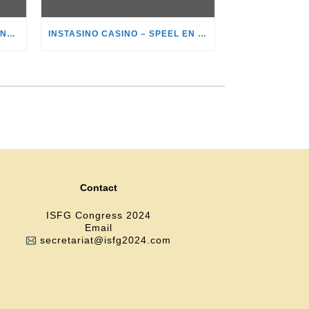
REISE TIL DE BESTE KASINOENE I EUROPA FOR EVENTYRLYSTNE SPILLERE
INSTASINO CASINO – SPEEL EN ONTVANG VIP VOORDELEN IN NEDERLAND
Contact
ISFG Congress 2024
Email
secretariat@isfg2024.com