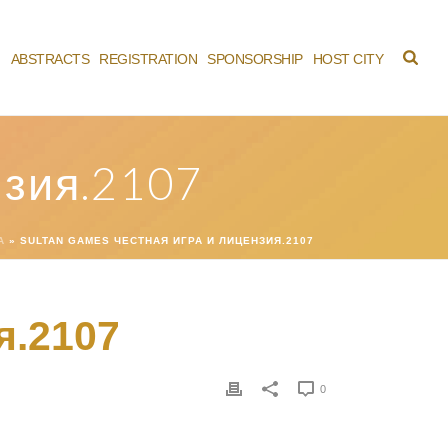
M
ABSTRACTS
REGISTRATION
SPONSORSHIP
HOST CITY
нзия.2107
A
»
SULTAN GAMES ЧЕСТНАЯ ИГРА И ЛИЦЕНЗИЯ.2107
я.2107
0