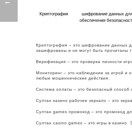
Криптография
шифрование данных дл
обеспечения безопаснос
Криптография – это шифрование данных дл
зашифрованы и не могут быть прочитаны 
Верификация – это проверка личности игро
Мониторинг – это наблюдение за игрой и 
любые мошеннические действия.
Система оплаты – это безопасный способ о
Султан казино рабочее зеркало – это зерк
Султан games промокод – это промокод для
Султан casino games – это игры в казино. 