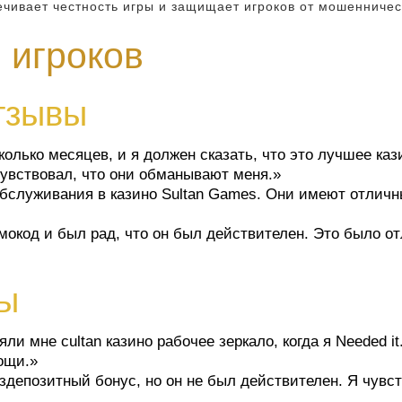
ечивает честность игры и защищает игроков от мошенничес
 игроков
тзывы
колько месяцев, и я должен сказать, что это лучшее кази
 чувствовал, что они обманывают меня.»
бслуживания в казино Sultan Games. Они имеют отличный
мокод и был рад, что он был действителен. Это было от
вы
ли мне сultan казино рабочее зеркало, когда я Needed i
ощи.»
здепозитный бонус, но он не был действителен. Я чувств