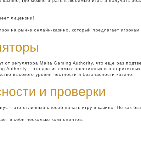
е казино, где можно играть в любимые игры и получать ре
меет лицензии!
рок на рынке онлайн-казино, который предлагает игрокам ш
ляторы
 от регулятора Malta Gaming Authority, что еще раз подтв
g Authority – это два из самых престижных и авторитетных
ьство высокого уровня честности и безопасности казино.
ности и проверки
ус – это отличный способ начать игру в казино. Но как бы
ает в себя несколько компонентов: