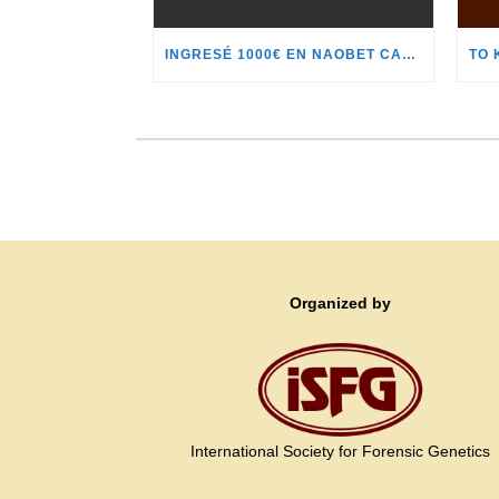
INGRESÉ 1000€ EN NAOBET CASINO EN ESPAÑA Y ESTO ES LO QUE PASÓ
Organized by
International Society for Forensic Genetics