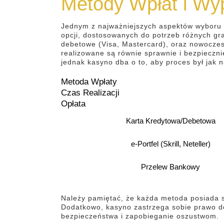
Metody Wpłat i Wyp
Jednym z najważniejszych aspektów wyboru ka
opcji, dostosowanych do potrzeb różnych gra
debetowe (Visa, Mastercard), oraz nowoczesn
realizowane są równie sprawnie i bezpieczni
jednak kasyno dba o to, aby proces był jak 
Metoda Wpłaty
Czas Realizacji
Opłata
Karta Kredytowa/Debetowa
e-Portfel (Skrill, Neteller)
Przelew Bankowy
Należy pamiętać, że każda metoda posiada sw
Dodatkowo, kasyno zastrzega sobie prawo do
bezpieczeństwa i zapobieganie oszustwom.