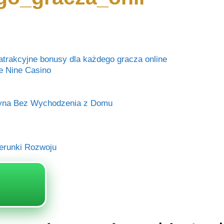
 atrakcyjne bonusy dla każdego gracza online
ie Nine Casino
syna Bez Wychodzenia z Domu
erunki Rozwoju