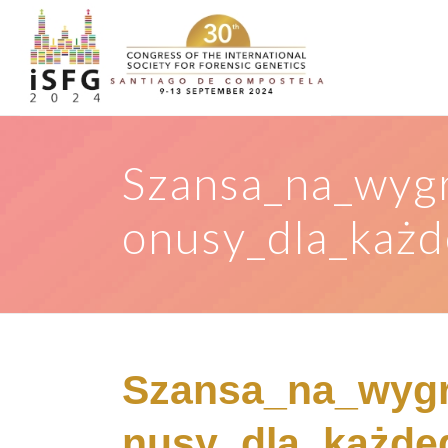
Szansa_na_wygr
onusy_dla_każd
Szansa_na_wygr
nusy_dla_każde