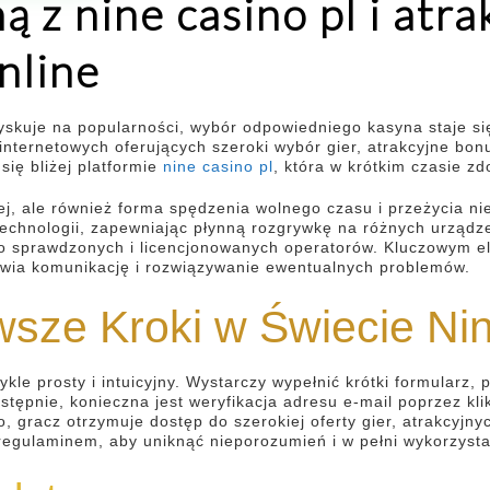
 z nine casino pl i atr
nline
yskuje na popularności, wybór odpowiedniego kasyna staje si
 internetowych oferujących szeroki wybór gier, atrakcyjne bo
się bliżej platformie
nine casino pl
, która w krótkim czasie z
nej, ale również forma spędzenia wolnego czasu i przeżycia 
 technologii, zapewniając płynną rozgrywkę na różnych urząd
lko sprawdzonych i licencjonowanych operatorów. Kluczowym e
twia komunikację i rozwiązywanie ewentualnych problemów.
rwsze Kroki w Świecie Ni
zwykle prosty i intuicyjny. Wystarczy wypełnić krótki formular
stępnie, konieczna jest weryfikacja adresu e-mail poprzez kli
, gracz otrzymuje dostęp do szerokiej oferty gier, atrakcyjn
regulaminem, aby uniknąć nieporozumień i w pełni wykorzystać