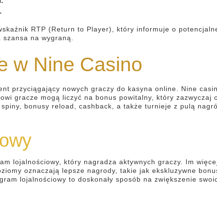
.
.
wskaźnik RTP (Return to Player), który informuje o potencjal
a szansa na wygraną.
e w Nine Casino
nt przyciągający nowych graczy do kasyna online. Nine casin
 Nowi gracze mogą liczyć na bonus powitalny, który zazwyczaj
piny, bonusy reload, cashback, a także turnieje z pulą nagr
.
iowy
am lojalnościowy, który nagradza aktywnych graczy. Im więce
oziomy oznaczają lepsze nagrody, takie jak ekskluzywne bon
ogram lojalnościowy to doskonały sposób na zwiększenie swoi