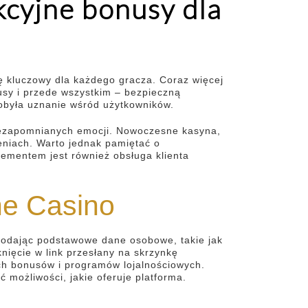
akcyjne bonusy dla
ę kluczowy dla każdego gracza. Coraz więcej
nusy i przede wszystkim – bezpieczną
dobyła uznanie wśród użytkowników.
niezapomnianych emocji. Nowoczesne kasyna,
zeniach. Warto jednak pamiętać o
lementem jest również obsługa klienta
ne Casino
z, podając podstawowe dane osobowe, takie jak
knięcie w link przesłany na skrzynkę
ych bonusów i programów lojalnościowych.
 możliwości, jakie oferuje platforma.