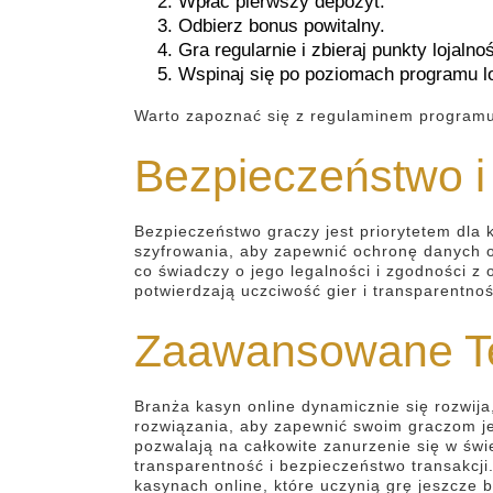
Wpłać pierwszy depozyt.
Odbierz bonus powitalny.
Gra regularnie i zbieraj punkty lojalno
Wspinaj się po poziomach programu lo
Warto zapoznać się z regulaminem programu 
Bezpieczeństwo i
Bezpieczeństwo graczy jest priorytetem dl
szyfrowania, aby zapewnić ochronę danych o
co świadczy o jego legalności i zgodności 
potwierdzają uczciwość gier i transparentnoś
Zaawansowane Te
Branża kasyn online dynamicznie się rozwija
rozwiązania, aby zapewnić swoim graczom jes
pozwalają na całkowite zanurzenie się w świ
transparentność i bezpieczeństwo transakcj
kasynach online, które uczynią grę jeszcze 