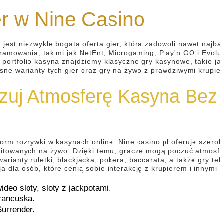
er w Nine Casino
 jest niezwykle bogata oferta gier, która zadowoli nawet naj
amowania, takimi jak NetEnt, Microgaming, Play'n GO i Evol
portfolio kasyna znajdziemy klasyczne gry kasynowe, takie jak
esne warianty tych gier oraz gry na żywo z prawdziwymi krupi
zuj Atmosferę Kasyna Bez
form rozrywki w kasynach online. Nine casino pl oferuje szer
smitowanych na żywo. Dzięki temu, gracze mogą poczuć atmos
ianty ruletki, blackjacka, pokera, baccarata, a także gry te
 dla osób, które cenią sobie interakcję z krupierem i innymi
ideo sloty, sloty z jackpotami.
rancuska.
Surrender.