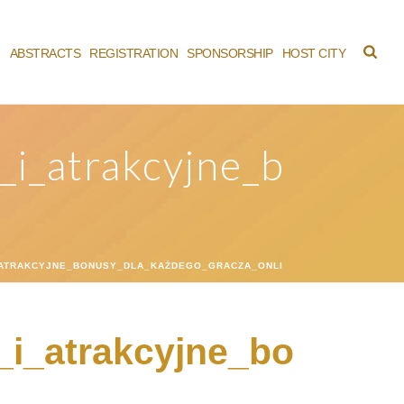
M
ABSTRACTS
REGISTRATION
SPONSORSHIP
HOST CITY
_i_atrakcyjne_b
_ATRAKCYJNE_BONUSY_DLA_KAŻDEGO_GRACZA_ONLI
i_atrakcyjne_bo