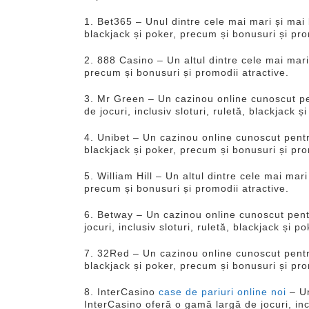
1. Bet365 – Unul dintre cele mai mari și mai 
blackjack și poker, precum și bonusuri și pro
2. 888 Casino – Un altul dintre cele mai mari 
precum și bonusuri și promodii atractive.
3. Mr Green – Un cazinou online cunoscut pen
de jocuri, inclusiv sloturi, ruletă, blackjack ș
4. Unibet – Un cazinou online cunoscut pentru 
blackjack și poker, precum și bonusuri și pro
5. William Hill – Un altul dintre cele mai mari
precum și bonusuri și promodii atractive.
6. Betway – Un cazinou online cunoscut pentr
jocuri, inclusiv sloturi, ruletă, blackjack și po
7. 32Red – Un cazinou online cunoscut pentru 
blackjack și poker, precum și bonusuri și pro
8. InterCasino
case de pariuri online noi
– Un
InterCasino oferă o gamă largă de jocuri, incl