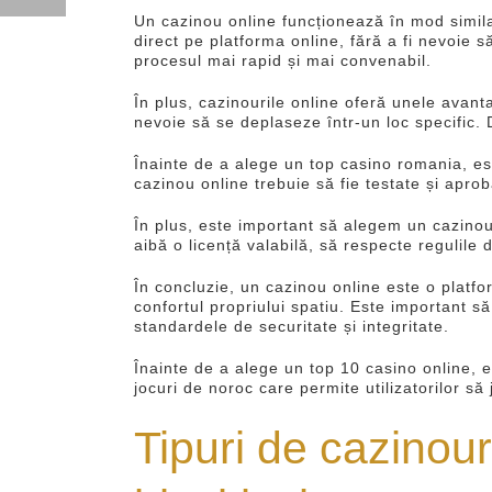
Un cazinou online funcționează în mod similar
direct pe platforma online, fără a fi nevoie 
procesul mai rapid și mai convenabil.
În plus, cazinourile online oferă unele avanta
nevoie să se deplaseze într-un loc specific. 
Înainte de a alege un top casino romania, es
cazinou online trebuie să fie testate și apr
În plus, este important să alegem un cazinou 
aibă o licență valabilă, să respecte regulile d
În concluzie, un cazinou online este o platfo
confortul propriului spatiu. Este important 
standardele de securitate și integritate.
Înainte de a alege un top 10 casino online,
jocuri de noroc care permite utilizatorilor să
Tipuri de cazinouri