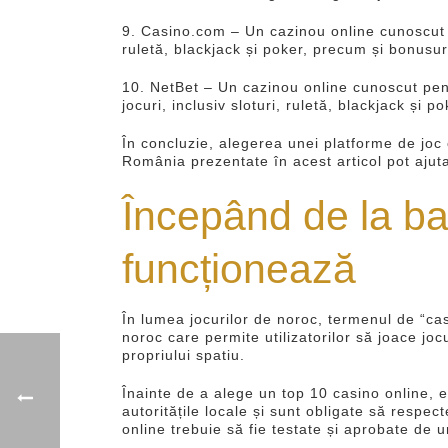
9. Casino.com – Un cazinou online cunoscut pe
ruletă, blackjack și poker, precum și bonusuri
10. NetBet – Un cazinou online cunoscut pent
jocuri, inclusiv sloturi, ruletă, blackjack și po
În concluzie, alegerea unei platforme de joc c
România prezentate în acest articol pot ajut
Începând de la ba
funcționează
În lumea jocurilor de noroc, termenul de “ca
noroc care permite utilizatorilor să joace jocu
propriului spatiu.
Înainte de a alege un top 10 casino online,
autoritățile locale și sunt obligate să respec
online trebuie să fie testate și aprobate de