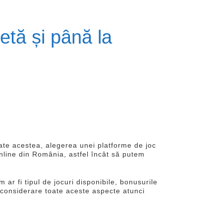
letă și până la
oate acestea, alegerea unei platforme de joc
 online din România, astfel încât să putem
ar fi tipul de jocuri disponibile, bonusurile
n considerare toate aceste aspecte atunci