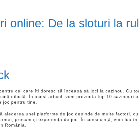
i online: De la sloturi la ru
ck
pentru cei care îți doresc să înceapă să joci la cazinou. Cu t
arcină dificilă. În acest articol, vom prezenta top 10 cazinouri
 joc pentru tine.
ă alegerea unei platforme de joc depinde de multe factori, cum 
atformei, precum și experiența de joc. În consecință, vom lua î
din România.