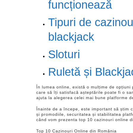
funcționează
Tipuri de cazinour
blackjack
Sloturi
Ruletă și Blackja
În lumea online, există o mulțime de opțiuni 
care să îți satisfacă așteptările poate fi o s
ajuta la alegerea celei mai bune platforme de
Înainte de a începe, este important să știm c
și promodiile, securitatea și stabilitatea pl
când vom prezenta top 10 cazinouri online 
Top 10 Cazinouri Online din România