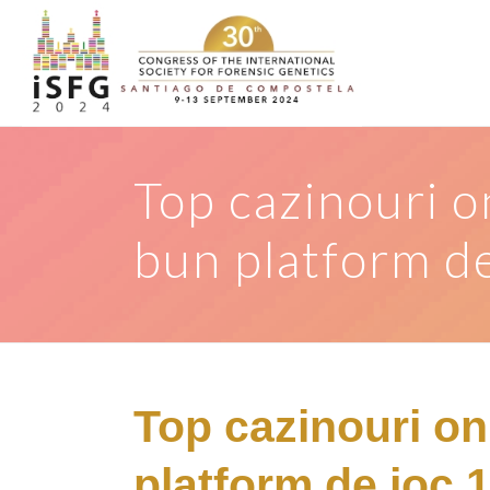
Top cazinouri o
bun platform d
Top cazinouri o
platform de joc.