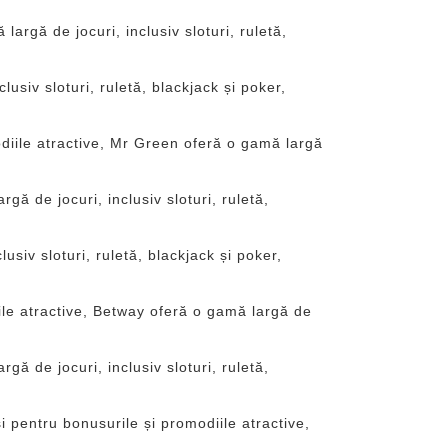
argă de jocuri, inclusiv sloturi, ruletă,
usiv sloturi, ruletă, blackjack și poker,
diile atractive, Mr Green oferă o gamă largă
gă de jocuri, inclusiv sloturi, ruletă,
lusiv sloturi, ruletă, blackjack și poker,
ile atractive, Betway oferă o gamă largă de
ă de jocuri, inclusiv sloturi, ruletă,
 pentru bonusurile și promodiile atractive,