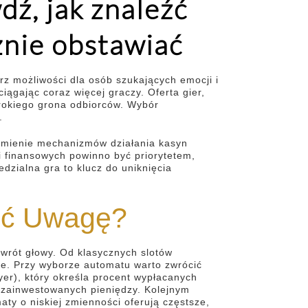
dź, jak znaleźć
znie obstawiać
rz możliwości dla osób szukających emocji i
ciągając coraz więcej graczy. Oferta gier,
zerokiego grona odbiorców. Wybór
.
zumienie mechanizmów działania kasyn
i finansowych powinno być priorytetem,
edzialna gra to klucz do uniknięcia
ić Uwagę?
wrót głowy. Od klasycznych slotów
e. Przy wyborze automatu warto zwrócić
er), który określa procent wypłacanych
 zainwestowanych pieniędzy. Kolejnym
y o niskiej zmienności oferują częstsze,