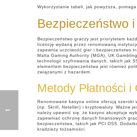
Wykorzystanie tabeli, jak powyższa, pomag
Bezpieczeństwo i
Bezpieczeństwo graczy jest priorytetem każ
licencję wydaną przez renomowaną instytucję
zapewnia uczciwość gier i bezpieczeństwo tr
Malta Gaming Authority (MGA), UK Gambling
technologii szyfrowania danych, takich jak
elementem bezpieczeństwa jest również polit
związanymi z hazardem.
Metody Płatności 
Renomowane kasyna online oferują szeroki wy
(np. Skrill, Neteller) i kryptowaluty. Ważne
należy upewnić się, że kasyno akceptuje wyb
zapewniać ochronę danych finansowych grac
bezpieczeństwa, takich jak PCI DSS. Dodatko
kradzieży tożsamości.