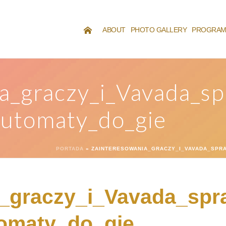
ABOUT
PHOTO GALLERY
PROGRA
a_graczy_i_Vavada_sp
automaty_do_gie
PORTADA
»
ZAINTERESOWANIA_GRACZY_I_VAVADA_SPR
a_graczy_i_Vavada_spr
tomaty_do_gie