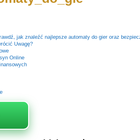
rawdź, jak znaleźć najlepsze automaty do gier oraz bezpiec
wrócić Uwagę?
sowe
syn Online
Finansowych
e