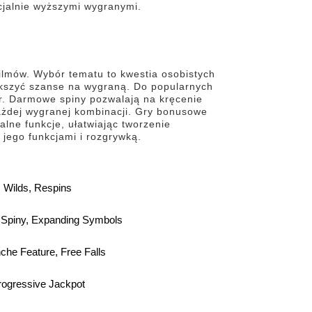
cjalnie wyższymi wygranymi.
filmów. Wybór tematu to kwestia osobistych
ększyć szanse na wygraną. Do popularnych
r. Darmowe spiny pozwalają na kręcenie
ażdej wygranej kombinacji. Gry bonusowe
lne funkcje, ułatwiając tworzenie
jego funkcjami i rozgrywką.
Wilds, Respins
Spiny, Expanding Symbols
che Feature, Free Falls
rogressive Jackpot