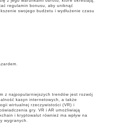
ę z jego warunkami obrotu, które określają,
ytać regulamin bonusu, aby uniknąć
kszenie swojego budżetu i wydłużenie czasu
azardem.
ym z najpopularniejszych trendów jest rozwój
nalność kasyn internetowych, a także
ii wirtualnej rzeczywistości (VR) i
doświadczenia gry. VR i AR umożliwiają
ckchain i kryptowalut również ma wpływ na
ty wygranych.