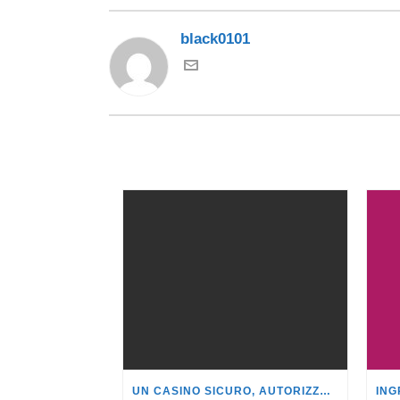
black0101
UN CASINO SICURO, AUTORIZZATO E SEMPRE ENTUSIASMANTE PER L’ITALIA: COWBOYSPIN CASINO