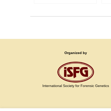
Organized by
International Society for Forensic Genetics