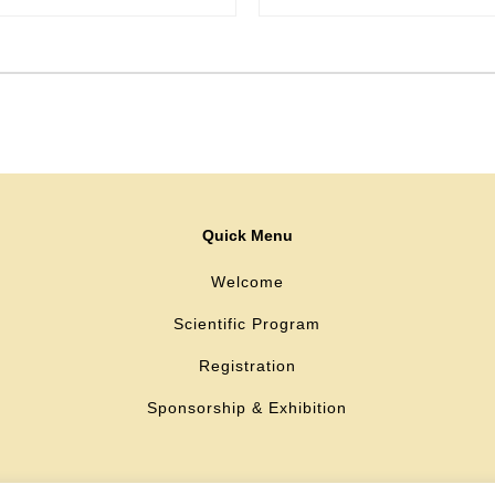
Quick Menu
Welcome
Scientific Program
Registration
Sponsorship & Exhibition