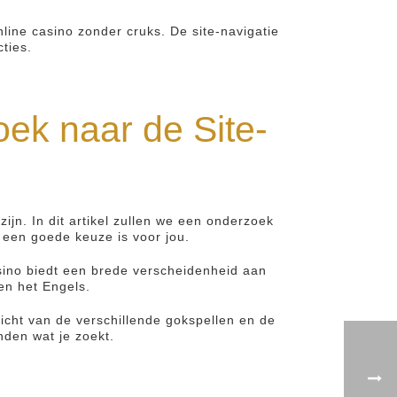
ine casino zonder cruks. De site-navigatie
ties.
ek naar de Site-
ijn. In dit artikel zullen we een onderzoek
 een goede keuze is voor jou.
asino biedt een brede verscheidenheid aan
en het Engels.
icht van de verschillende gokspellen en de
nden wat je zoekt.