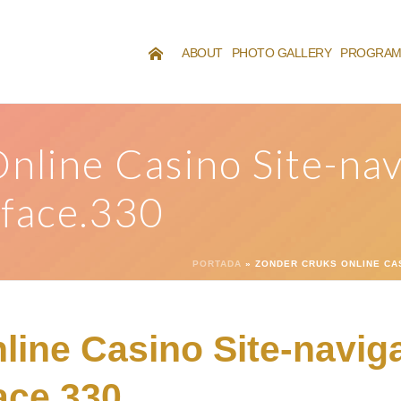
ABOUT
PHOTO GALLERY
PROGRA
line Casino Site-nav
rface.330
PORTADA
»
ZONDER CRUKS ONLINE CAS
ine Casino Site-naviga
ace.330