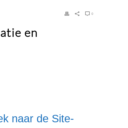
0
atie en
k naar de Site-